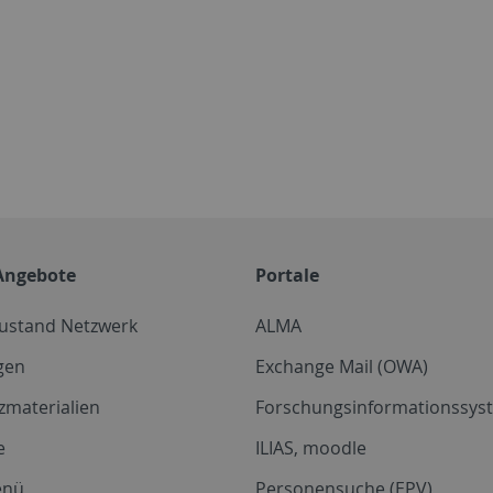
Angebote
Portale
zustand Netzwerk
ALMA
gen
Exchange Mail (OWA)
zmaterialien
Forschungsinformationssyst
e
ILIAS, moodle
enü
Personensuche (EPV)