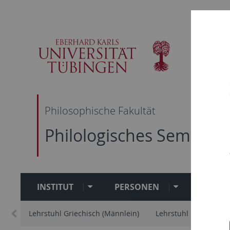
Skip
Skip
Skip
Skip
to
to
to
to
main
content
footer
search
navigation
Philosophische Fakultät
Philologisches Seminar
INSTITUT
PERSONEN
STUDI
Lehrstuhl Griechisch (Männlein)
Lehrstuhl Latein (Kirs