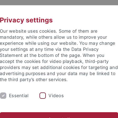
UNI A-Z
KONTAKT
Privacy settings
Our website uses cookies. Some of them are
mandatory, while others allow us to improve your
experience while using our website. You may change
your settings at any time via the Data Privacy
Statement at the bottom of the page. When you
accept the cookies for video playback, third-party
providers may set additional cookies for targeting and
advertising purposes and your data may be linked to
the third party’s other services.
Essential
Videos
UM
FORSCHUNG
INTERNATIONAL
tein)
Lehrstuhl für Lateinische Philologie mit einem zusätzli