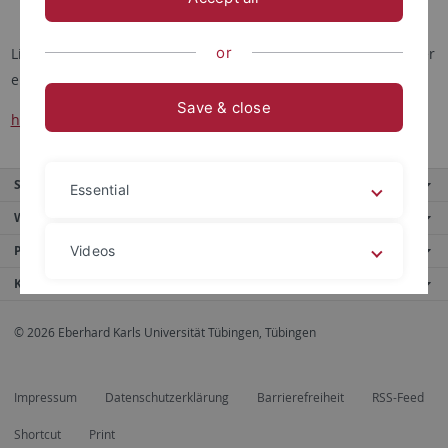
or
Link zur Homepage der Reihe im Verlag und dort Nachweis der
erschienenen Bände:
Save & close
https://www.steiner-verlag.de/brand/Roma-aeterna
Service
Essential
Weitere Angebote
Portale
Videos
Kontaktinfo
Legal details
Privacy policy
© 2026 Eberhard Karls Universität Tübingen, Tübingen
Impressum
Datenschutzerklärung
Barrierefreiheit
RSS-Feed
Shortcut
Print