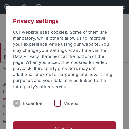
Skip
Skip
to
to
content
footer
Privacy settings
Our website uses cookies. Some of them are
mandatory, while others allow us to improve
your experience while using our website. You
Philosophische Fakultät
may change your settings at any time via the
Philologisches Seminar
Data Privacy Statement at the bottom of the
page. When you accept the cookies for video
playback, third-party providers may set
You are here:
Startseite
...
Roma Æterna
additional cookies for targeting and advertising
purposes and your data may be linked to the
‚Roma Æterna’ existiert seit 2013 und wird aktuell
third party’s other services.
herausgegeben von Volker Drecoll,
Robert Kirstein
,
Irmgard
Männlein
, Mischa Meier, Cristina Murer, Steffen Patzold und
Essential
Videos
Sebastian Schmidt-Hofner. Die Reihe umfasst ausgewählte
Beiträge zu Spätantike und Frühmittelalter und erscheint im
Franz Steiner Verlag, Stuttgart.
Accept all