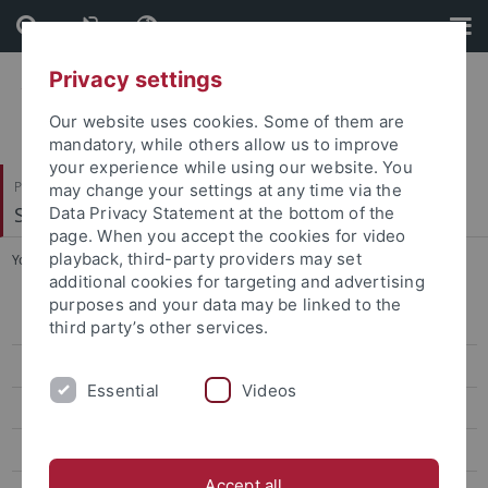
Skip
Skip
to
to
content
footer
Privacy settings
Our website uses cookies. Some of them are
mandatory, while others allow us to improve
your experience while using our website. You
Philosophische Fakultät
may change your settings at any time via the
Seminar für Sprachwissenschaft
Data Privacy Statement at the bottom of the
page. When you accept the cookies for video
playback, third-party providers may set
You are here:
Startseite
...
Oberseminar
additional cookies for targeting and advertising
purposes and your data may be linked to the
Oberseminar
third party’s other services.
Projekte
Essential
Videos
Frühere Veranstaltungen
Mitarbeitende
Accept all