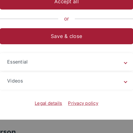
Accept all
or
 Dr. Dr. h.c. Wolfgang Graf Vitz
Save & close
takt
Essential
1/29-72558
ang-graf.vitzthum
@uni-tuebingen.de
Videos
Legal details
Privacy policy
erson