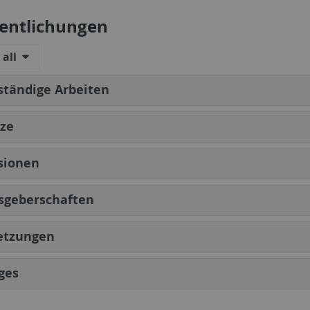
fentlichungen
all
ständige Arbeiten
tze
sionen
sgeberschaften
etzungen
ges