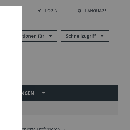
SEARCH
LOGIN
LANGUAGE
Informationen für
Schnellzugriff
INRICHTUNGEN
e und pensionierte Professoren