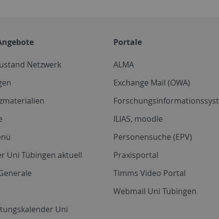
Angebote
Portale
zustand Netzwerk
ALMA
gen
Exchange Mail (OWA)
zmaterialien
Forschungsinformationssyst
e
ILIAS, moodle
enü
Personensuche (EPV)
r Uni Tübingen aktuell
Praxisportal
Generale
Timms Video Portal
Webmail Uni Tübingen
ltungskalender Uni