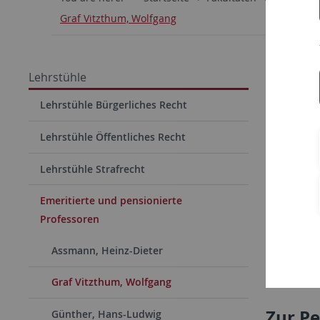
Graf Vitzthum, Wolfgang
Prof.
Lehrstühle
Lehrstühle Bürgerliches Recht
Kon
Lehrstühle Öffentliches Recht
0707
Lehrstühle Strafrecht
wolfg
Emeritierte und pensionierte
Professoren
Assmann, Heinz-Dieter
Graf Vitzthum, Wolfgang
Zur P
Günther, Hans-Ludwig