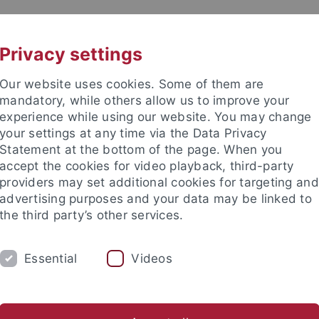
UNI A-Z
KONTAKT
Privacy settings
Our website uses cookies. Some of them are
mandatory, while others allow us to improve your
experience while using our website. You may change
your settings at any time via the Data Privacy
Statement at the bottom of the page. When you
accept the cookies for video playback, third-party
providers may set additional cookies for targeting and
advertising purposes and your data may be linked to
the third party’s other services.
HUNG
LEHRSTÜHLE UND PERSONEN
E
Essential
Videos
e Fakultät
Lehrstühle und Personen
Lehrstühle
Emeritiert