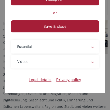
Kulturwissenschaft
or
Im Bachelor Nebenfach EKW
Save & close
erwerben Studierende
Grundlagenkenntnisse darin,
Kultur in ihrer Komplexität zu
Essential
verstehen und auch selbst
mitzugestalten. Studierende
lernen Routinen, Beziehungen und Ordnungen des
Videos
menschlichen Zusammenlebens in modernen europäischen
Gesellschaften zu erkennen und sie mit sozialen, historischen
Legal details
Privacy policy
und politischen Entwicklungen in Verbindung zu setzen. Zum
Studium gehört die Beschäftigung mit Museen und
Sammlungen, Diversität und Migration, Medien und
Digitalisierung, Geschlecht und Politik, Erinnerung und
jüdischen Lebenswelten, Region und Stadt, und vielen weiteren