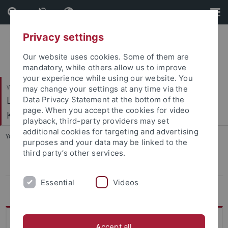
Skip
Skip
to
to
content
footer
Privacy settings
Our website uses cookies. Some of them are
mandatory, while others allow us to improve
your experience while using our website. You
Wirtschafts- und Sozialwissenschaftliche Fakultät
may change your settings at any time via the
Ludwig-Uhland-Institut für Empirische
Data Privacy Statement at the bottom of the
page. When you accept the cookies for video
Kulturwissenschaft
playback, third-party providers may set
additional cookies for targeting and advertising
You are here:
Startseite
...
Bachelor Nebenfach
purposes and your data may be linked to the
third party’s other services.
Bewerbung Nebenfach EKW
Essential
Videos
Studienaufbau Nebenfach EKW
Bachelor Nebenfach Empirische
Accept all