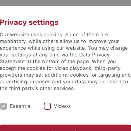
UNI A-Z
KONTAKT
Privacy settings
Our website uses cookies. Some of them are
mandatory, while others allow us to improve your
experience while using our website. You may change
your settings at any time via the Data Privacy
Statement at the bottom of the page. When you
e Fakultät
accept the cookies for video playback, third-party
für Empirische Kulturwissensc
providers may set additional cookies for targeting and
advertising purposes and your data may be linked to
the third party’s other services.
Essential
Videos
IUM
AKTUELLES
r Nebenfach
Master
Studienfachberatung
Studienorga