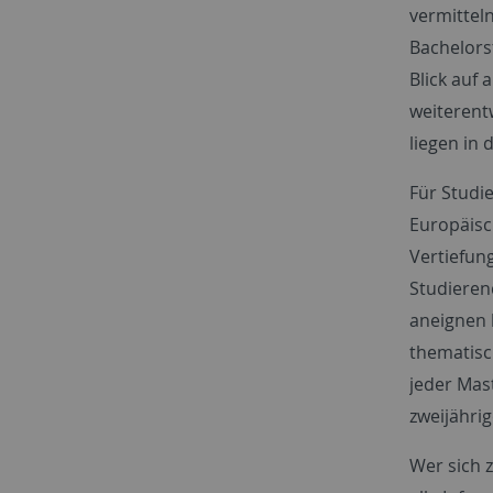
vermittel
Bachelors
Blick auf 
weiterent
liegen in
Für Studi
Europäisc
Vertiefun
Studieren
aneignen 
thematisc
jeder Mas
zweijähri
Wer sich 