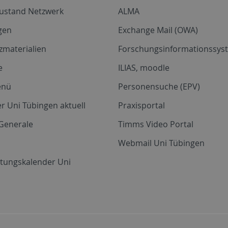
zustand Netzwerk
ALMA
gen
Exchange Mail (OWA)
zmaterialien
Forschungsinformationssyst
e
ILIAS, moodle
enü
Personensuche (EPV)
r Uni Tübingen aktuell
Praxisportal
Generale
Timms Video Portal
Webmail Uni Tübingen
ltungskalender Uni