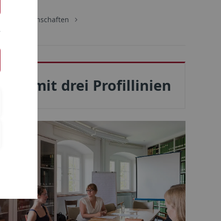
Sozialwissenschaften
ft mit drei Profillinien