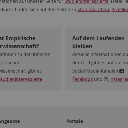
mationen auf unserer Seite für
Studieninteressierte
. Detail
diums finden sich auf den Seiten zu
Studienaufbau
,
Profilli
st Empirische
Auf dem Laufenden
rwissenschaft?
bleiben
ationen zu den Inhalten
Aktuelle Informationen a
pirischen
dem LUI gibt es auf unse
wissenschaft gibt es
Social-Media-Kanälen
Studieninteressierte
.
Facebook
und
Instagr
Angebote
Portale