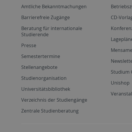
Amtliche Bekanntmachungen
Betriebs
Barrierefreie Zugänge
CD-Vorla
Beratung für internationale
Konferen
Studierende
Lageplän
Presse
Mensam
Semestertermine
Newslette
Stellenangebote
Studium 
Studienorganisation
Unishop
Universitätsbibliothek
Veransta
Verzeichnis der Studiengänge
Zentrale Studienberatung