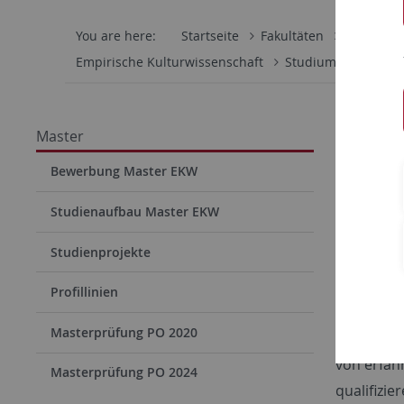
You are here:
Startseite
Fakultäten
Wirtschaf
Empirische Kulturwissenschaft
Studium
Master
Master
Mas
Bewerbung Master EKW
Studienaufbau Master EKW
Das
Maste
Studienprojekte
(EKW)
zei
charakter
Profillinien
also Fors
Masterprüfung PO 2020
deshalb v
von erfah
Masterprüfung PO 2024
qualifizie