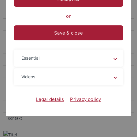
Koreanistik
Orient- & Islamwissenschaft
or
Sinologie
Save & close
Forschung
Forschungsprofile
Essential
Forschungsprojekte
Fachübergreifende Verbünde
Videos
Studium
Gleichstellung
Legal details
Privacy policy
Gremien
Kontakt