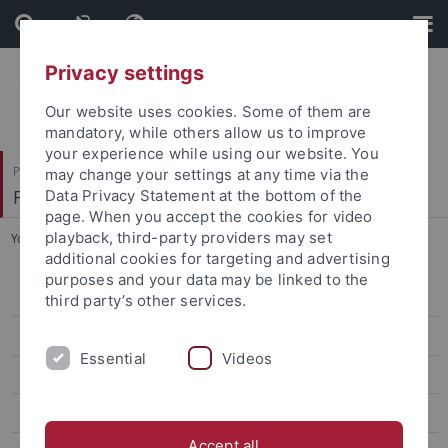
Skip
Skip
to
to
content
footer
Privacy settings
Our website uses cookies. Some of them are
mandatory, while others allow us to improve
your experience while using our website. You
Philosophische Fakultät
may change your settings at any time via the
Fachbereich Asien-Orient-Wissenschaften
Data Privacy Statement at the bottom of the
page. When you accept the cookies for video
playback, third-party providers may set
You are here:
Startseite
...
Forschungsprojekte
additional cookies for targeting and advertising
purposes and your data may be linked to the
Aktuelles
third party’s other services.
Ethnologie
Essential
Videos
Indologie
Japanologie
Accept all