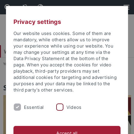
Skip
Skip
to
to
content
footer
Privacy settings
Our website uses cookies. Some of them are
mandatory, while others allow us to improve
your experience while using our website. You
Wirtschafts- und Sozialwissenschaftliche Fakultät
may change your settings at any time via the
Data Privacy Statement at the bottom of the
You are here:
Startseite
...
Studiendekanat
page. When you accept the cookies for video
playback, third-party providers may set
additional cookies for targeting and advertising
purposes and your data may be linked to the
Studiendekanat
third party’s other services.
Essential
Videos
Accept all