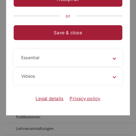
Dr. phil. Maike Hausen
Ph. D. Courtney Jeanne Rivard
or
Prof. Dr. Lutum-Lenger
Save & close
PD Dr. S. O. Müller
Archiv der Lehrbeauftragten
Essential
E. Löffler
Dr. Mährle
Videos
Dr. Litz
Dr. Kümmerle
Legal details
Privacy policy
Vita
Publikationen
Lehrveranstaltungen