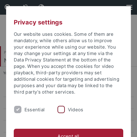
Skip
Skip
to
to
content
footer
Privacy settings
Our website uses cookies. Some of them are
mandatory, while others allow us to improve
your experience while using our website. You
Philosophische Fakultät
may change your settings at any time via the
Neuere Geschichte
Data Privacy Statement at the bottom of the
page. When you accept the cookies for video
playback, third-party providers may set
You are here:
Startseite
...
Dr. Kümmerle
additional cookies for targeting and advertising
purposes and your data may be linked to the
Dr. Christine Absmeier
third party’s other services.
Dr. Laura Dierksmeier
Essential
Videos
Louis-David Finkeldei
Ph. D. Stephen Francis
Accept all