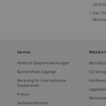
2016 (i
Das Ch
Württem
Service
Weitere 
Amtliche Bekanntmachungen
Betriebs
Barrierefreie Zugänge
CD-Vorla
Beratung für internationale
Konferen
Studierende
Lageplän
Presse
Mensam
Semestertermine