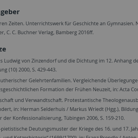
sgeber
ren Zeiten. Unterrichtswerk für Geschichte an Gymnasien.
r, C. C. Buchner Verlag, Bamberg 2016ff.
ze
s Ludwig von Zinzendorf und die Dichtung im 12. Anhang de
ng (10) 2000, S. 429-443.
 lutherischer Gelehrtenfamilien. Vergleichende Überlegunge
sgeschichtlichen Formation der Frühen Neuzeit, in: Acta Com
chaft und Verwandtschaft. Protestantische Theologenausbi
dert, in: Herman Selderhuis / Markus Wriedt (Hgg.), Bildu
er der Konfessionalisierung, Tübingen 2006, S. 159-210.
-pietistische Deutungsmuster der Kriege des 16. und 17. Ja
- und Ketzerhistorie“ (1699/1700), in: Franz Brendle / Anton 