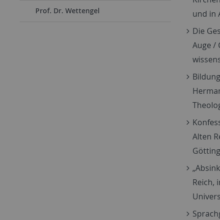
Prof. Dr. Wettengel
und in 
Die Ges
Auge / 
wissens
Bildung
Herman 
Theolog
Konfess
Alten R
Götting
„Absink
Reich, 
Univers
Sprach