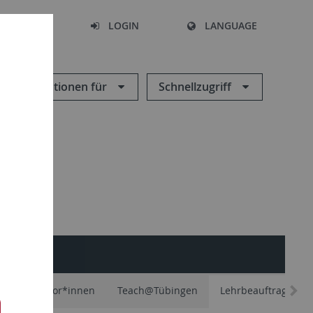
SEARCH
LOGIN
LANGUAGE
Informationen für
Schnellzugriff
äfte und Tutor*innen
Teach@Tübingen
Lehrbeauftragte