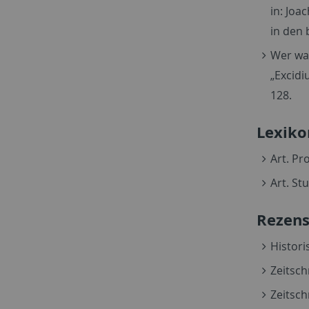
in: Joa
in den 
Wer war
„Excidi
128.
Lexiko
Art. Pr
Art. St
Rezens
Histori
Zeitsch
Zeitsch