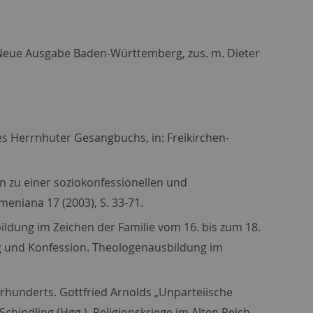
 Neue Ausgabe Baden-Württemberg, zus. m. Dieter
s Herrnhuter Gesangbuchs, in: Freikirchen-
n zu einer soziokonfessionellen und
eniana 17 (2003), S. 33-71.
ldung im Zeichen der Familie vom 16. bis zum 18.
ng und Konfession. Theologenausbildung im
hrhunderts. Gottfried Arnolds „Unparteiische
Schindling (Hgg.), Religionskriege im Alten Reich