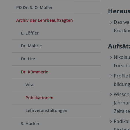
PD Dr. S. O. Müller
Herau
Archiv der Lehrbeauftragten
Das wa
Brückne
E. Löffler
Aufsät
Dr. Mährle
Nikolau
Dr. Litz
Forschu
Dr. Kümmerle
Profile
bildung
Vita
Wissens
Publikationen
Jahrhun
Lehrveranstaltungen
Zeitalt
Radikal
S. Häcker
Kirchen