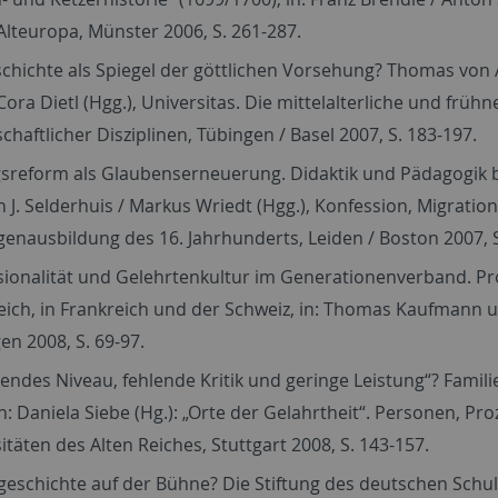
Alteuropa, Münster 2006, S. 261-287.
chichte als Spiegel der göttlichen Vorsehung? Thomas von A
Cora Dietl (Hgg.), Universitas. Die mittelalterliche und früh
chaftlicher Disziplinen, Tübingen / Basel 2007, S. 183-197.
sreform als Glaubenserneuerung. Didaktik und Pädagogik be
J. Selderhuis / Markus Wriedt (Hgg.), Konfession, Migration
enausbildung des 16. Jahrhunderts, Leiden / Boston 2007, S
ionalität und Gelehrtenkultur im Generationenverband. Pro
eich, in Frankreich und der Schweiz, in: Thomas Kaufmann u.
en 2008, S. 69-97.
endes Niveau, fehlende Kritik und geringe Leistung“? Famili
in: Daniela Siebe (Hg.): „Orte der Gelahrtheit“. Personen, 
itäten des Alten Reiches, Stuttgart 2008, S. 143-157.
geschichte auf der Bühne? Die Stiftung des deutschen Sc