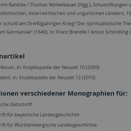
chim Bahlcke / Thomas Winkelbauer (Hgg.), Schulstiftunge
böhmischen, österreichischen und ungarischen Ländern, 150
 schuld am Dreißigjährigen Krieg? Der spiritualistische The
um Germaniae“ (1640), in: Franz Brendle / Anton Schindling (H
nartikel
ofessor, in: Enzyklopädie der Neuzeit 10 (2009)
udent, in: Enzyklopädie der Neuzeit 12 (2010)
ionen verschiedener Monographien für:
sche Zeitschrift
rift für bayerische Landesgeschichte
rift für Württembergische Landesgeschichte