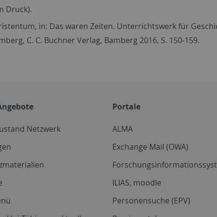
m Druck).
ristentum, in: Das waren Zeiten. Unterrichtswerk für Gesc
berg, C. C. Buchner Verlag, Bamberg 2016, S. 150-159.
Angebote
Portale
zustand Netzwerk
ALMA
gen
Exchange Mail (OWA)
zmaterialien
Forschungsinformationssyst
e
ILIAS, moodle
enü
Personensuche (EPV)