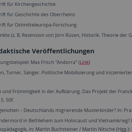
rift für Kirchengeschichte
rift für Geschichte des Oberrheins
rift für Ostmitteleuropa-Forschung
kte (z. B. Rezension von Jörn Rüsen, Historik. Theorie der
daktische Veröffentlichungen
ngsbeispiel: Max Frisch "Andorra" (
Link
)
n, Turner, Sänger. Politische Mobilisierung und inszenierter
n und Frömmigkeit in der Aufklärung. Das Projekt der Franck
S. 50f.
enotten – Deutschlands migrierende Musterkinder? In: Prax
ndermord in Bethlehem zum Holocaust und Vietnamkrieg? E
nspädagogik, in: Martin Buchsteiner / Martin Nitsche (Hgg.