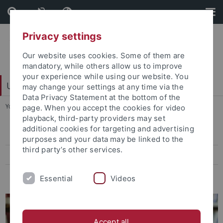
Skip
Skip
to
to
content
footer
Privacy settings
Our website uses cookies. Some of them are
mandatory, while others allow us to improve
your experience while using our website. You
Universitätsbibliothek
may change your settings at any time via the
Data Privacy Statement at the bottom of the
You are here:
Startseite
...
Exmatrikulation & Abmeldung
page. When you accept the cookies for video
playback, third-party providers may set
additional cookies for targeting and advertising
Ausweis
purposes and your data may be linked to the
third party’s other services.
Ausleihen
Exmatrikulation & Abmeldung
Essential
Videos
Accept all