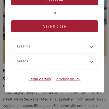
or
Save & close
Essential
Videos
Exmatrikulation & Abmeldung
Studierende
Legal details
Privacy policy
Für die Exmatrikulation brauchen Sie einen
Entlastungsvermerk der Universitätsbibliothek. Dieser wird nur
erteilt, wenn Sie weder Medien ausgeliehen noch Gebühren zu
begleichen haben. Bitte geben Sie daher alle entliehenen