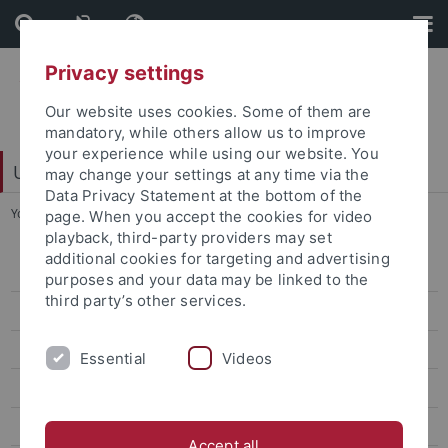
Skip
Skip
to
to
content
footer
Privacy settings
Our website uses cookies. Some of them are
mandatory, while others allow us to improve
your experience while using our website. You
Universitätsbibliothek
may change your settings at any time via the
Data Privacy Statement at the bottom of the
You are here:
Startseite
...
Ausstellungen
page. When you accept the cookies for video
playback, third-party providers may set
additional cookies for targeting and advertising
Veranstaltungen
purposes and your data may be linked to the
third party’s other services.
Ausstellungen
Büchertürme
Essential
Videos
Books To Go
Dauerausstellungen
Accept all