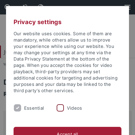
Skip
Skip
to
to
content
footer
Privacy settings
Our website uses cookies. Some of them are
mandatory, while others allow us to improve
your experience while using our website. You
Juristische Fakultät
may change your settings at any time via the
Data Privacy Statement at the bottom of the
You are here:
Startseite
...
Klein, Oliver
page. When you accept the cookies for video
playback, third-party providers may set
additional cookies for targeting and advertising
Dr. iur. Oliver Klein
purposes and your data may be linked to the
third party’s other services.
Richter am Bundesgerichtshof
Essential
Videos
Kontakt
oliver.klein
@uni-tuebingen.de
Accept all