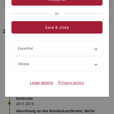
Sprechstunde: Nach der Vorlesung
or
Save & close
Zur Person
seit 2023
Essential
Lehrbeauftragter
an der Juristischen Fakultät
Videos
seit 2016
Richter am Bundesgerichtshof, Karlsruhe
Legal details
Privacy policy
2014
Ernennung zum Richter am Oberlandesgericht,
Karlsruhe
2011-2013
Abordnung an das Bundeskanzleramt, Berlin