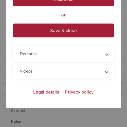
Mitarbeiter und Mitarbeiterinnen
or
Forschung und Publikationen
Promotion
Save & close
Seminar zum allgemeinen Zivil- und Verbraucherrecht in
Kooperation mit Griechenland
Essential
Tübingen Chapel Hill Law Program
Ehemalige Mitarbeiter und Mitarbeiterinnnen
Videos
Dusil
Finkenauer
Legal details
Privacy policy
Forster
Gebauer
Huber