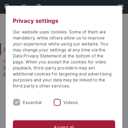
Skip
Skip
to
to
content
footer
Privacy settings
Our website uses cookies. Some of them are
mandatory, while others allow us to improve
your experience while using our website. You
Juristische Fakultät
may change your settings at any time via the
Data Privacy Statement at the bottom of the
You are here:
Startseite
...
page. When you accept the cookies for video
Seminar zum allgemeinen Zivil- und Verbraucherrecht in Kooperation mit
playback, third-party providers may set
additional cookies for targeting and advertising
Griechenland
purposes and your data may be linked to the
third party’s other services.
Lehrstühle Bürgerliches Recht
Binder
Essential
Videos
Aktuelles
Lehrveranstaltungen
Accept all