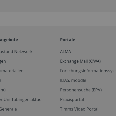
Angebote
Portale
zustand Netzwerk
ALMA
gen
Exchange Mail (OWA)
zmaterialien
Forschungsinformationssyst
e
ILIAS, moodle
enü
Personensuche (EPV)
r Uni Tübingen aktuell
Praxisportal
Generale
Timms Video Portal