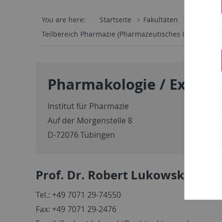
You are here:
Startseite
Fakultäten
Mathemati
Teilbereich Pharmazie (Pharmazeutisches Institut)
Pharmakologie / Experi
Institut für Pharmazie
Auf der Morgenstelle 8
D-72076 Tübingen
Prof. Dr. Robert Lukowski
Tel.: +49 7071 29-74550
Fax: +49 7071 29-2476