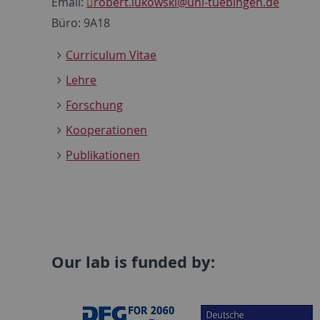
Email:
robert.lukowski
@uni-tuebingen.de
Büro: 9A18
Curriculum Vitae
Lehre
Forschung
Kooperationen
Publikationen
Our lab is funded by: