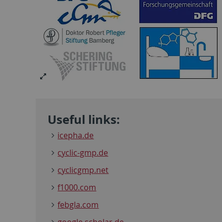
Useful links:
icepha.de
cyclic-gmp.de
cyclicgmp.net
f1000.com
febgla.com
google.scholar.de