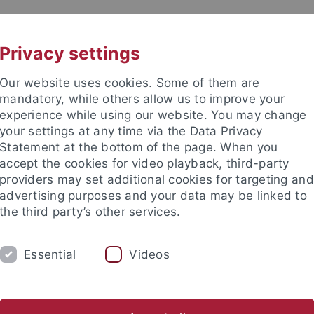
UNI A-Z
KONTAKT
Privacy settings
Our website uses cookies. Some of them are
mandatory, while others allow us to improve your
experience while using our website. You may change
your settings at any time via the Data Privacy
Statement at the bottom of the page. When you
akultät
accept the cookies for video playback, third-party
gie und Klinische Pharmazie
providers may set additional cookies for targeting and
advertising purposes and your data may be linked to
the third party’s other services.
Essential
Videos
SKI
PROF. DR. DR. MIRIAM CORTESE-KROTT
umni