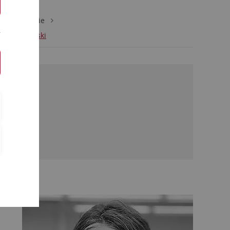
ie/Biochemie
obert Lukowski