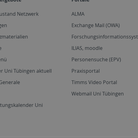
zustand Netzwerk
ALMA
gen
Exchange Mail (OWA)
zmaterialien
Forschungsinformationssyst
e
ILIAS, moodle
enü
Personensuche (EPV)
r Uni Tübingen aktuell
Praxisportal
Generale
Timms Video Portal
Webmail Uni Tübingen
ltungskalender Uni