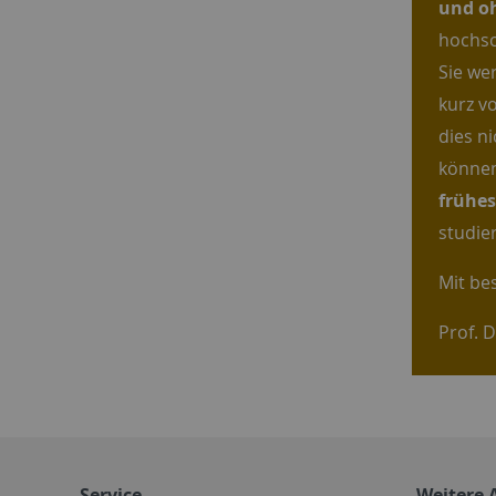
und o
hochsc
Sie we
kurz v
dies n
können
frühe
studie
Mit be
Prof. D
Service
Weitere 