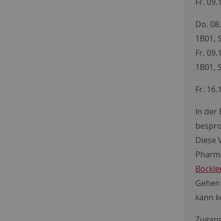
Fr. 09
Do. 08
1B01, 
Fr. 09
1B01, 
Fr. 16
In der
bespro
Diese 
Pharma
Böckle
Gehen 
kann k
Zugang