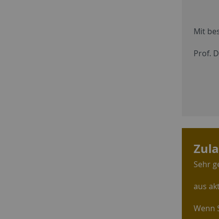
Mit be
Prof. D
Zula
Sehr g
aus ak
Wenn S