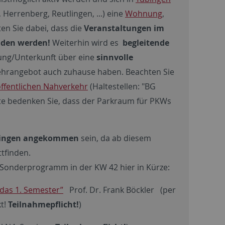
errenberg, Reutlingen, ...) eine
Wohnung
,
en Sie dabei, dass die
Veranstaltungen im
inden werden!
Weiterhin wird es
begleitende
ung/Unterkunft über eine
sinnvolle
 Lehrangebot auch zuhause haben. Beachten Sie
ffentlichen Nahverkehr
(Haltestellen: "BG
Bitte bedenken Sie, dass der Parkraum für PKWs
Tübingen angekommen
sein, da ab diesem
ttfinden.
onderprogramm in der KW 42 hier in Kürze:
 das 1. Semester”
Prof. Dr. Frank Böckler (per
kt!
Teilnahmepflicht!
)