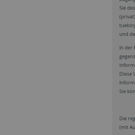
Sie de
(priva
tuebin
und de
In der
gegens
inform
Diese 
Inform
Sie kö
Die re
(mit A