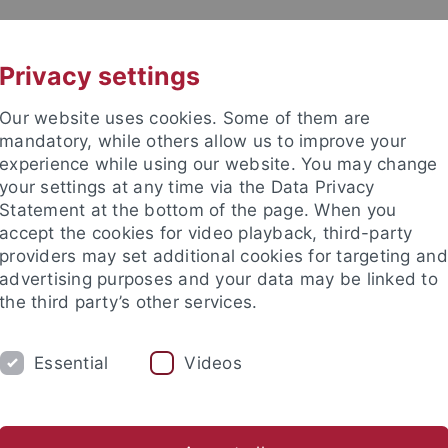
UNI A-Z
KONTAKT
Privacy settings
Our website uses cookies. Some of them are
mandatory, while others allow us to improve your
experience while using our website. You may change
your settings at any time via the Data Privacy
Statement at the bottom of the page. When you
akultät
accept the cookies for video playback, third-party
 und Biochemie
providers may set additional cookies for targeting and
advertising purposes and your data may be linked to
the third party’s other services.
Essential
Videos
NSTITUT)
BIOCHEMIE
Master Pharmaceutical Sciences and Technologies
Fachapothe