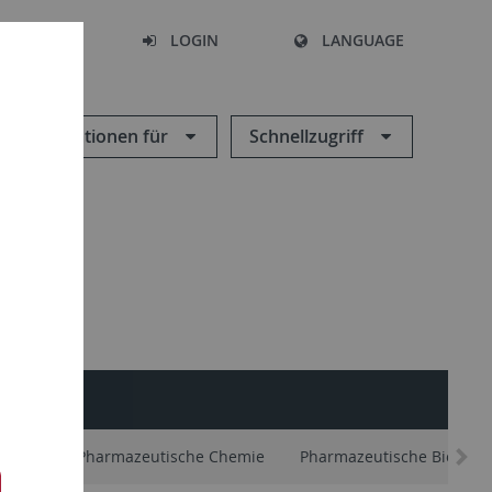
SEARCH
LOGIN
LANGUAGE
Informationen für
Schnellzugriff
ker/in
Pharmazeutische Chemie
Pharmazeutische Biologie