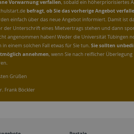
hne Vorwarnung verfallen
, sobald ein höherpriorisiertes 
hulstart.de
befragt
,
ob Sie das vorherige Angebot verfall
rden einfach über das neue Angebot informiert. Damit ist das
or der Unterschrift eines Mietvertrags stehen und dann spo
icht angenommen haben! Weder die Universität Tübingen no
 in einem solchen Fall etwas für Sie tun.
Sie sollten unbed
stmöglich annehmen
, wenn Sie nach reiflicher Überlegung
ren.
sten Grüßen
r. Frank Böckler
Angebote
Portale