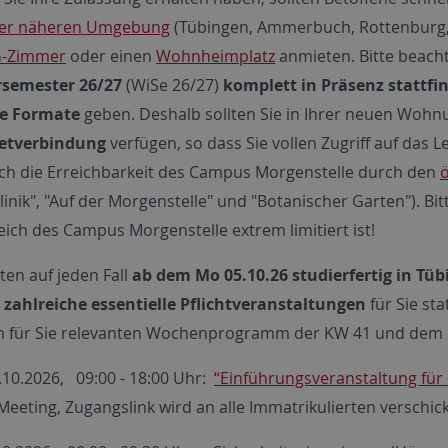
der näheren Umgebung
(Tübingen, Ammerbuch, Rottenburg, H
-Zimmer
oder einen
Wohnheimplatz
anmieten. Bitte beacht
rsemester 26/27
(WiSe 26/27)
komplett in Präsenz stattf
le Formate
geben. Deshalb sollten Sie in Ihrer neuen Wohn
netverbindung
verfügen, so dass Sie vollen Zugriff auf das
uch die Erreichbarkeit des Campus Morgenstelle durch den
ö
klinik", "Auf der Morgenstelle" und "Botanischer Garten"). 
eich des Campus Morgenstelle extrem limitiert ist!
lten auf jeden Fall
ab dem Mo 05.10.26 studierfertig in 
m
zahlreiche essentielle Pflichtveranstaltungen
für Sie sta
 für Sie relevanten Wochenprogramm der KW 41 und dem S
.10.2026, 09:00 - 18:00 Uhr:
“Einführungsveranstaltung für
eeting, Zugangslink wird an alle Immatrikulierten verschic