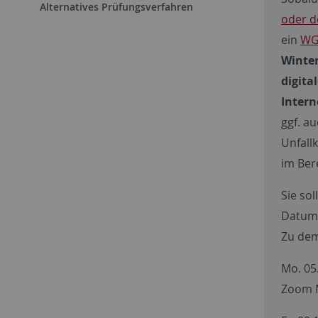
Alternatives Prüfungsverfahren
oder 
ein
WG
Winte
digita
Inter
ggf. a
Unfall
im Ber
Sie sol
Datu
Zu dem
Mo. 05
Zoom M