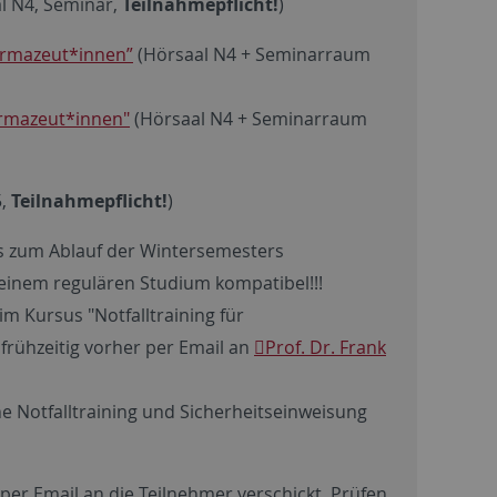
l N4, Seminar,
Teilnahmepflicht!
)
harmazeut*innen”
(Hörsaal N4 + Seminarraum
armazeut*innen"
(Hörsaal N4 + Seminarraum
5,
Teilnahmepflicht!
)
ls zum Ablauf der Wintersemesters
einem regulären Studium kompatibel!!!
m Kursus "Notfalltraining für
frühzeitig vorher per Email an
Prof. Dr. Frank
ne Notfalltraining und Sicherheitseinweisung
er Email an die Teilnehmer verschickt. Prüfen