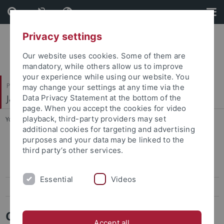
Skip
Skip
to
to
content
footer
Privacy settings
Our website uses cookies. Some of them are
mandatory, while others allow us to improve
your experience while using our website. You
Philosophische Fakultät
may change your settings at any time via the
Japanologie
Data Privacy Statement at the bottom of the
page. When you accept the cookies for video
playback, third-party providers may set
You are here:
Startseite
...
CANUT e.V.
additional cookies for targeting and advertising
purposes and your data may be linked to the
CANUT e.V.
third party’s other services.
Mitgliedschaft
Essential
Videos
Satzung
CANUT e.V.
Accept all