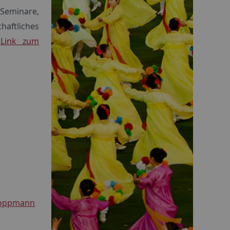
Seminare,
aftliches
!
Link zum
 Hoppmann