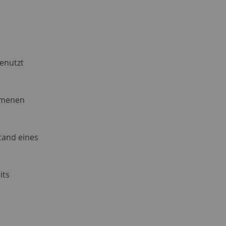
benutzt
mmenen
tand eines
its