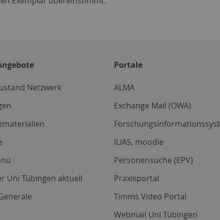
en Exemplar übereinstimmt.
Angebote
Portale
zustand Netzwerk
ALMA
gen
Exchange Mail (OWA)
zmaterialien
Forschungsinformationssyst
e
ILIAS, moodle
enü
Personensuche (EPV)
r Uni Tübingen aktuell
Praxisportal
Generale
Timms Video Portal
Webmail Uni Tübingen