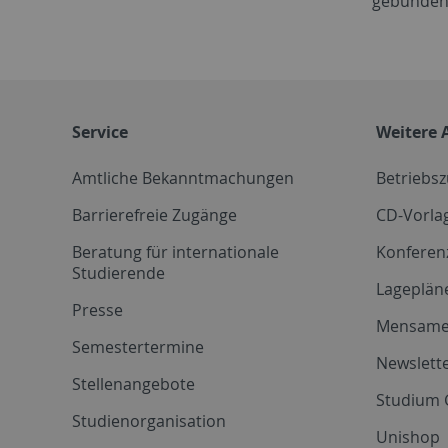
gebunden
Service
Weitere 
Amtliche Bekanntmachungen
Betriebs
Barrierefreie Zugänge
CD-Vorla
Beratung für internationale
Konferen
Studierende
Lageplän
Presse
Mensam
Semestertermine
Newslette
Stellenangebote
Studium 
Studienorganisation
Unishop