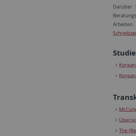
Darüber 
Beratung
Arbeiten
Schreibz
Studi
Koreani
Koreani
Transk
McCune
Übersi
The (R