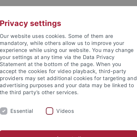
UNI A-Z
KONTAKT
Privacy settings
Our website uses cookies. Some of them are
mandatory, while others allow us to improve your
experience while using our website. You may change
your settings at any time via the Data Privacy
Statement at the bottom of the page. When you
accept the cookies for video playback, third-party
providers may set additional cookies for targeting and
advertising purposes and your data may be linked to
the third party’s other services.
Essential
Videos
M
STUDIUM
CKS
TUCKU
en- und Prüfungsordnungen
Lehrveranstaltungen
Praktika