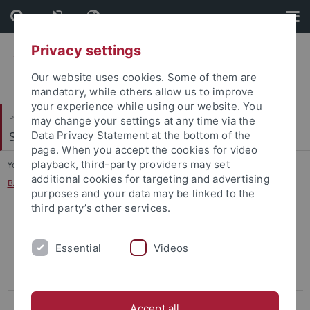
Skip
Skip
to
to
content
footer
Privacy settings
Our website uses cookies. Some of them are
mandatory, while others allow us to improve
your experience while using our website. You
Philosophische Fakultät
may change your settings at any time via the
Seminar für Sprachwissenschaft
Data Privacy Statement at the bottom of the
page. When you accept the cookies for video
playback, third-party providers may set
You are here:
Startseite
...
additional cookies for targeting and advertising
BA-Nebenfach Allgemeine Sprachwissenschaft
purposes and your data may be linked to the
third party’s other services.
Allgemeine Sprachwissenschaft
Essential
Videos
BA-Hauptfach Allgemeine Sprachwissenschaft
BA-Nebenfach Allgemeine Sprachwissenschaft
MA-Studiengang Allgemeine Sprachwissenschaft
Accept all