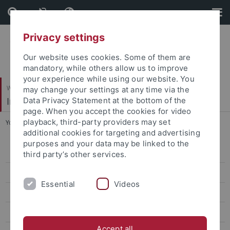
Skip
Skip
to
to
content
footer
Privacy settings
Our website uses cookies. Some of them are
mandatory, while others allow us to improve
your experience while using our website. You
Wirtschafts- und Sozialwissenschaftliche Fakultät
may change your settings at any time via the
Institut für Erziehungswissenschaft
Data Privacy Statement at the bottom of the
page. When you accept the cookies for video
playback, third-party providers may set
You are here:
Startseite
...
Laura Uhl, M. A.
additional cookies for targeting and advertising
purposes and your data may be linked to the
Personal
third party’s other services.
Prof. Dr. Matthias Alke
Essential
Videos
Prof. Dr. Annika Goeze
Prof. Dr. Josef Schrader
Accept all