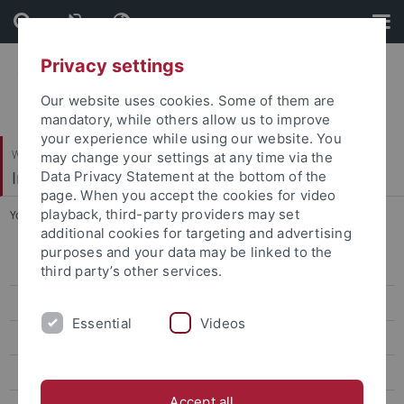
Skip
Skip
to
to
content
footer
Privacy settings
Our website uses cookies. Some of them are
mandatory, while others allow us to improve
your experience while using our website. You
Wirtschafts- und Sozialwissenschaftliche Fakultät
may change your settings at any time via the
Institut für Sportwissenschaft
Data Privacy Statement at the bottom of the
page. When you accept the cookies for video
playback, third-party providers may set
You are here:
Startseite
...
Praxisbezogene Lehre
additional cookies for targeting and advertising
purposes and your data may be linked to the
Lehramt (B.Ed., M.Ed.)
third party’s other services.
B.Sc. Sportmanagement
Essential
Videos
B.Sc. Gesundheitsförderung
B.Sc. Medien und Kommunikation
Accept all