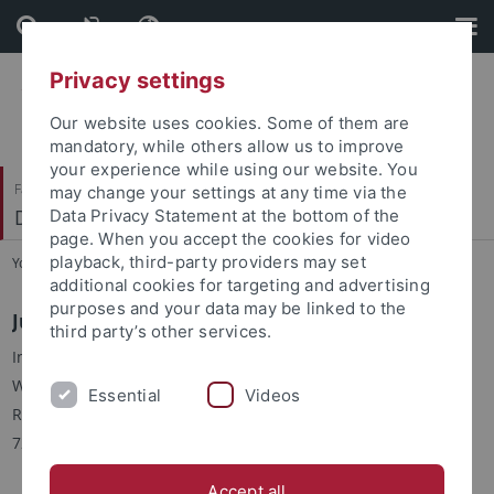
Skip
Skip
to
to
content
footer
Privacy settings
Our website uses cookies. Some of them are
mandatory, while others allow us to improve
your experience while using our website. You
Faculty of Humanities
may change your settings at any time via the
Didactics of History and Public History
Data Privacy Statement at the bottom of the
page. When you accept the cookies for video
playback, third-party providers may set
You are here:
Home
...
Bormuth
additional cookies for targeting and advertising
purposes and your data may be linked to the
Jun. Prof. Dr. Heike Bormuth
third party’s other services.
Institut für Geschichtsdidaktik und Public History
Wilhelmstr. 36
Essential
Videos
Raum 130
72074 Tübingen
Accept all