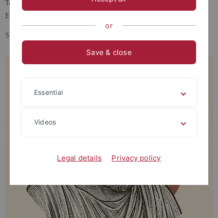
Telefon:
07071 / 29 72319
E-Mail:
heike.bormuth
@uni-tuebingen.de
or
Sprechstunde: nach Vereinbarung
Save & close
Essential
Videos
Legal details
Privacy policy