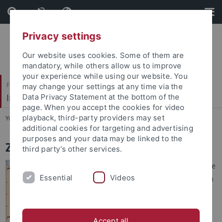
Skip
Skip
to
to
content
footer
Privacy settings
Our website uses cookies. Some of them are
mandatory, while others allow us to improve
your experience while using our website. You
Faculty of Protestant Theology
may change your settings at any time via the
Institute of Biblical Archaeology
Data Privacy Statement at the bottom of the
page. When you accept the cookies for video
playback, third-party providers may set
You are here:
Home
...
Zeraqon-Survey
additional cookies for targeting and advertising
purposes and your data may be linked to the
Zeraqon-Survey (1989-1994)
third party’s other services.
In den Jahren 1989-1994 wurde
Essential
Videos
im Rahmen der Ausgrabungen
in
Hirbet ez-Zeraqon
auch das
umliegende Gebiet durch
einen archäologischen Survey
Accept all