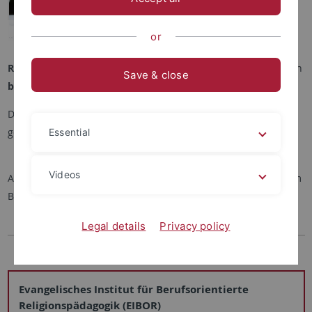
Team mit der Erforschung,
Weiterentwicklung sowie
or
Unterstützung des
Religionsunterrichts an Beruflichen Schulen,
sowie mit Fragen
Save & close
berufsorientierter Religionspädagogik
insgesamt.
Das Institut wird von
Prof. Dr. Dr. h.c. Friedrich Schweitzer
geleitet.
Essential
Videos
Auf diesen Seiten geben wir Ihnen Einblick in unsere Arbeit im
Bereich des Religionsunterrichts an Beruflichen Schulen.
Legal details
Privacy policy
Evangelisches Institut für Berufsorientierte
Religionspädagogik (EIBOR)