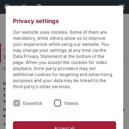
Skip
Skip
to
to
content
footer
Privacy settings
Our website uses cookies. Some of them are
mandatory, while others allow us to improve
your experience while using our website. You
Faculty of Protestant Theology
may change your settings at any time via the
Systematische Theologie II
Data Privacy Statement at the bottom of the
page. When you accept the cookies for video
playback, third-party providers may set
You are here:
Home
...
Institut für Ethik
additional cookies for targeting and advertising
purposes and your data may be linked to the
Herzlich willkommen am Lehrstuhl für
Systematische
third party’s other services.
Theologie II und des Instituts für Ethik an der Evangelisch-
Theologischen Fakultät der Eberhard Karls Universität
Tübingen.
Essential
Videos
Hier finden Sie allgemeine und aktuelle Informationen sowie
Kontaktdaten des Lehrstuhls ST II.
Bei Fragen ist Ihnen unser Sekretariat gerne behilflich. Das
Accept all