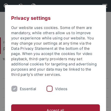
Skip
Skip
to
to
content
footer
Privacy settings
Our website uses cookies. Some of them are
mandatory, while others allow us to improve
your experience while using our website. You
Faculty of Science
may change your settings at any time via the
Pharmaceutical and Medicinal Chemistry
Data Privacy Statement at the bottom of the
page. When you accept the cookies for video
playback, third-party providers may set
You are here:
Home
...
Vorlesung: Chemie für Pharmazeuten
additional cookies for targeting and advertising
purposes and your data may be linked to the
1. Semester
third party’s other services.
Vorlesung: Chemie für Pharmazeuten
Essential
Videos
Vorlesung: Grundlagen der Organik – Strukutur & Reaktivität
Seminar: Qualitative Analytik
Accept all