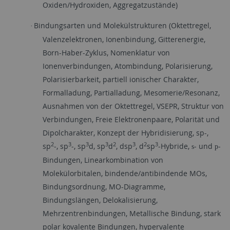
Oxiden/Hydroxiden, Aggregatzustände)
Bindungsarten und Molekülstrukturen (Oktettregel,
·
Valenzelektronen, Ionenbindung, Gitterenergie,
Born-Haber-Zyklus, Nomenklatur von
Ionenverbindungen, Atombindung, Polarisierung,
Polarisierbarkeit, partiell ionischer Charakter,
Formalladung, Partialladung, Mesomerie/Resonanz,
Ausnahmen von der Oktettregel, VSEPR, Struktur von
Verbindungen, Freie Elektronenpaare, Polarität und
Dipolcharakter, Konzept der Hybridisierung, sp-,
2
3
3
3
2
3
2
3
sp
-, sp
-, sp
d, sp
d
, dsp
, d
sp
-Hybride,
- und
-
s
p
Bindungen, Linearkombination von
Molekülorbitalen, bindende/antibindende MOs,
Bindungsordnung, MO-Diagramme,
Bindungslängen, Delokalisierung,
Mehrzentrenbindungen, Metallische Bindung, stark
polar kovalente Bindungen, hypervalente