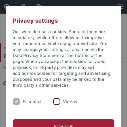
Skip
Skip
to
to
content
footer
Privacy settings
Our website uses cookies. Some of them are
mandatory, while others allow us to improve
your experience while using our website. You
Faculty of Humanities
may change your settings at any time via the
Prof. Dr. Annette Gerok-Reiter
Data Privacy Statement at the bottom of the
page. When you accept the cookies for video
playback, third-party providers may set
You are here:
Home
...
Curriculum vitae
additional cookies for targeting and advertising
purposes and your data may be linked to the
Curriculum vitae
third party’s other services.
2015
Essential
Videos
Ruf an die Georg-August Universität Göttingen
(abgelehnt)
Accept all