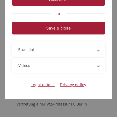
2010
Ruf auf die Professur für Deutsche Literatur des
or
Mittelalters im europäischen Kontext (W 3), Universität
Tübingen
Save & close
2009
Ruf auf die Professur für Ältere dt. Literatur und
Essential
Sprache (W 2), FU Berlin
Videos
2008
Ruf auf die Professur für Älteres dt. Literatur und
Sprache (auf Zeit), FU Berlin
Legal details
Privacy policy
2007-2008
Vertretung einer W2-Professur FU Berlin