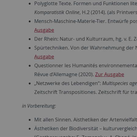
Polyglotte Texte. Formen und Funktionen lite
Komparatistik Online
, H.2 (2014). (als Printve
Mensch-Maschine-Materie-Tier. Entwürfe pos
Ausgabe
Der Rhein: Natur- und Kulturraum, hg. v. E.
Spürtechniken. Von der Wahrnehmung der Nat
Ausgabe
Questionner les Humanités environnementales
Révue d’Allemagne (2020).
Zur Ausgabe
„Netzwerke des Lebendigen“:
Multispecies age
Zeitschrift Transpositiones. Zeitschrift für 
in Vorbereitung:
Mit allen Sinnen. Aisthetiken der Artenvielfa
Ästhetiken der Biodiversität – kulturvergle