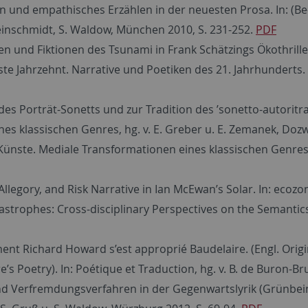
und empathisches Erzählen in der neuesten Prosa. In: (Be-)
Kleinschmidt, S. Waldow, München 2010, S. 231-252.
PDF
n und Fiktionen des Tsunami in Frank Schätzings Ökothrill
rste Jahrzehnt. Narrative und Poetiken des 21. Jahrhunderts. Hg
es Porträt-Sonetts und zur Tradition des ’sonetto-autoritr
es klassischen Genres, hg. v. E. Greber u. E. Zemanek, Dozw
tt-Künste. Mediale Transformationen eines klassischen Genres
, Allegory, and Risk Narrative in Ian McEwan’s Solar. In: eco
atastrophes: Cross-disciplinary Perspectives on the Semantic
ent Richard Howard s’est approprié Baudelaire. (Engl. Origi
s Poetry). In: Poétique et Traduction, hg. v. B. de Buron-Bru
nd Verfremdungsverfahren in der Gegenwartslyrik (Grünbein