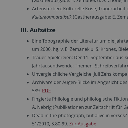
(Gastherausgabe: E. Zemanek u. A. Choné, in 
Artensterben: Kulturelle Krise, Trauerarbe
Kulturkomparatistik
(Gastherausgabe: E. Zeman
III. Aufsätze
Eine Topographie der Literatur um die Jahr
um 2000, hg. v. E. Zemanek u. S. Krones, Biel
Trauer-Spielereien: Der 11. September aus kin
Jahrtausendwende: Themen, Schreibverfahren 
Unvergleichliche Vergleiche. Juli Zehs kompa
Archivare der Augen-Blicke im Angesicht des A
589.
PDF
Fingierte Philologie und philologische Fiktio
A. Nebrig (Publikationen zur Zeitschrift für G
Dead in the photograph, but alive in verses
51/2010, S.80-99.
Zur Ausgabe