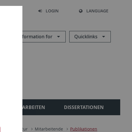
SEARCH
LOGIN
LANGUAGE
Information for
Quicklinks
BSCHLUSSARBEITEN
DISSERTATIONEN
sche Literatur
Mitarbeitende
Publikationen