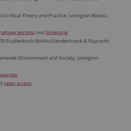
Ecocritical Theory and Practice, Lexington Books),
haltsverzeichnis
und
Einleitung
.
a.: UTB-Studienbuch Böhlau/Vandenhoeck & Ruprecht
. Zemanek (Environment and Society, Lexington
seprobe
25
open access
.