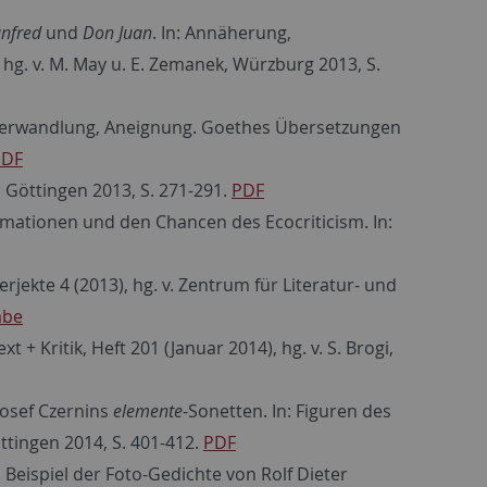
nfred
und
Don Juan
. In: Annäherung,
hg. v. M. May u. E. Zemanek, Würzburg 2013, S.
Anverwandlung, Aneignung. Goethes Übersetzungen
PDF
1, Göttingen 2013, S. 271-291.
PDF
rmationen und den Chancen des Ecocriticism. In:
rjekte 4 (2013), hg. v. Zentrum für Literatur- und
abe
 + Kritik, Heft 201 (Januar 2014), hg. v. S. Brogi,
Josef Czernins
elemente
-Sonetten. In: Figuren des
ttingen 2014, S. 401-412.
PDF
Beispiel der Foto-Gedichte von Rolf Dieter