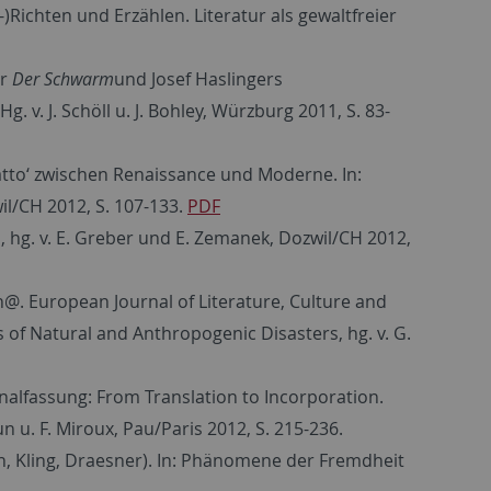
Richten und Erzählen. Literatur als gewaltfreier
er
Der Schwarm
und Josef Haslingers
. v. J. Schöll u. J. Bohley, Würzburg 2011, S. 83-
atto‘ zwischen Renaissance und Moderne. In:
il/CH 2012, S. 107-133.
PDF
, hg. v. E. Greber und E. Zemanek, Dozwil/CH 2012,
zon@. European Journal of Literature, Culture and
s of Natural and Anthropogenic Disasters, hg. v. G.
nalfassung: From Translation to Incorporation.
n u. F. Miroux, Pau/Paris 2012, S. 215-236.
, Kling, Draesner). In: Phänomene der Fremdheit