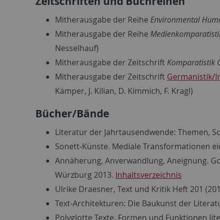
Zeitschriften und Buchreihen
Mitherausgabe der Reihe
Environmental Huma
Mitherausgabe der Reihe
Medienkomparatistik
Nesselhauf)
Mitherausgabe der Zeitschrift
Komparatistik 
Mitherausgabe der Zeitschrift
Germanistik/I
Kämper, J. Kilian, D. Kimmich, F. Kragl)
Bücher/Bände
Literatur der Jahrtausendwende: Themen, Sch
Sonett-Künste. Mediale Transformationen eine
Annäherung, Anverwandlung, Aneignung. Goet
Würzburg 2013.
Inhaltsverzeichnis
Ulrike Draesner, Text und Kritik Heft 201 (2014
Text-Architekturen: Die Baukunst der Literatu
Polyglotte Texte. Formen und Funktionen lite