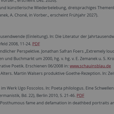
Vorber., erscheint Dez. 2026).
it und künstlerische Wiederbelebung, dreisprachiges Themen
ek, A. Choné, in Vorber., erscheint Frühjahr 2027).
tausendwende (Einleitung). In: Die Literatur der Jahrtaus
efeld 2008, 11-24.
PDF
dlicher Perspektive. Jonathan Safran Foers „Extremely loud a
und Buchmarkt um 2000, hg. v. hg. v. E. Zemanek u. S. Krone
rative Poetik. Erschienen 06/2008 in:
www.schauinsblau.de
lters. Martin Walsers produktive Goethe-Rezeption. In: Zeits
n im Werk Ugo Foscolos. In: Poeta philologus. Eine Schwellen
ermanistik, Bd. 22), Berlin 2010, S. 21-46.
PDF
? Posthumous fame and defamation in deathbed portraits and