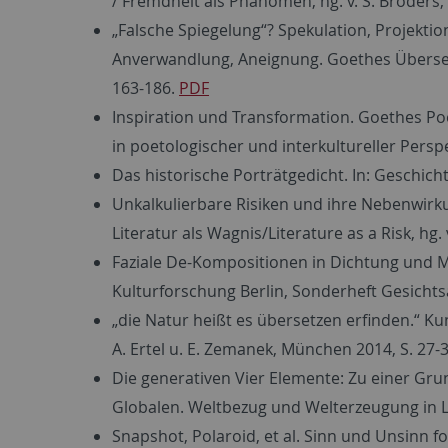
/ Fremdheit als Phänomen, hg. v. S. Broders,
„Falsche Spiegelung“? Spekulation, Projekti
Anverwandlung, Aneignung. Goethes Übersetzu
163-186.
PDF
Inspiration und Transformation. Goethes P
in poetologischer und interkultureller Perspe
Das historische Porträtgedicht. In: Geschichts
Unkalkulierbare Risiken und ihre Nebenwirku
Literatur als Wagnis/Literature as a Risk, hg
Faziale De-Kompositionen in Dichtung und Male
Kulturforschung Berlin, Sonderheft Gesichtsa
„die Natur heißt es übersetzen erfinden.“ Kuns
A. Ertel u. E. Zemanek, München 2014, S. 27-
Die generativen Vier Elemente: Zu einer Gru
Globalen. Weltbezug und Welterzeugung in Lit
Snapshot, Polaroid, et al. Sinn und Unsinn 