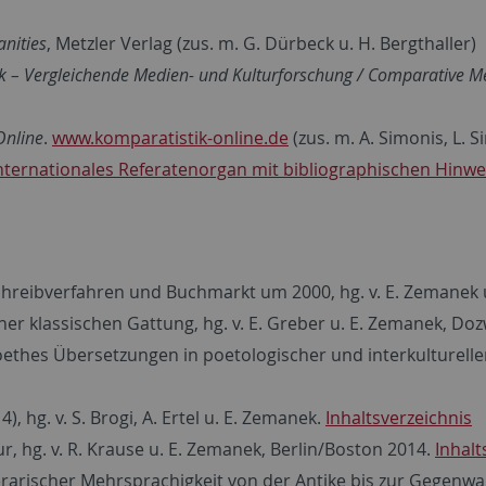
nities
, Metzler Verlag (zus. m. G. Dürbeck u. H. Bergthaller)
 – Vergleichende Medien- und Kulturforschung / Comparative Me
Online
.
www.komparatistik-online.de
(zus. m. A. Simonis, L. 
nternationales Referatenorgan mit bibliographischen Hinwe
reibverfahren und Buchmarkt um 2000, hg. v. E. Zemanek u.
r klassischen Gattung, hg. v. E. Greber u. E. Zemanek, Doz
hes Übersetzungen in poetologischer und interkultureller P
), hg. v. S. Brogi, A. Ertel u. E. Zemanek.
Inhaltsverzeichnis
r, hg. v. R. Krause u. E. Zemanek, Berlin/Boston 2014.
Inhalt
rarischer Mehrsprachigkeit von der Antike bis zur Gegenwar