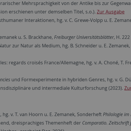
rarischer Mehrsprachigkeit von der Antike bis zur Gegenwart
rsion erschienen unter demselben Titel, s.o.).
Zur Ausgabe
thumaner Interaktionen, hg. v. C. Grewe-Volpp u. E. Zeman
 Zemanek u. S. Brackhane,
Freiburger Universitätsblätter
, H. 222
ur zur Natur als Medium, hg. B. Schneider u. E. Zemanek,
: regards croisés France/Allemagne, hg. v. A. Choné, T. F
ncies
und Formexperimente in hybriden Genres, hg. v. G. Dür
transdisziplinäre und intermediale Kulturforschung (2023).
Zu
lt, hg. v. T. van Hoorn u. E. Zemanek, Sonderheft
Philologie im
ichend, dreisprachiges Themenheft der
Comparatio. Zeitschrift 