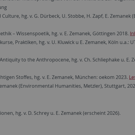
ung
Culture, hg. v. G. Dürbeck, U. Stobbe, H. Zapf, E. Zemanek (
thik – Wissenspoetik, hg. v. E. Zemanek, Göttingen 2018.
In
iskurse, Praktiken, hg. v. U. Kluwick u E. Zemanek, Köln u.
Antiquity to the Anthropocene, hg. v. Ch. Schliephake u. E
chtigen Stoffes, hg. v. E. Zemanek, München: oekom 2023.
Le
E. Zemanek (Environmental Humanities, Metzler), Stuttgart, 20
onen, hg. v. D. Schrey u. E. Zemanek (erscheint 2026).