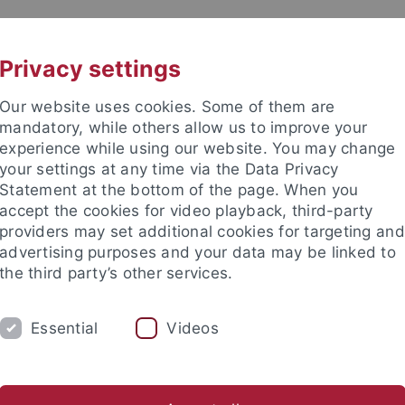
UNI A-Z
CONTACT
Privacy settings
Our website uses cookies. Some of them are
mandatory, while others allow us to improve your
experience while using our website. You may change
your settings at any time via the Data Privacy
Statement at the bottom of the page. When you
accept the cookies for video playback, third-party
providers may set additional cookies for targeting and
advertising purposes and your data may be linked to
the third party’s other services.
Essential
Videos
JEKTE
PUBLIKATIONEN
LEHRE
A
anities
...
Deutsches Seminar
Abteilungen
Neuere deut