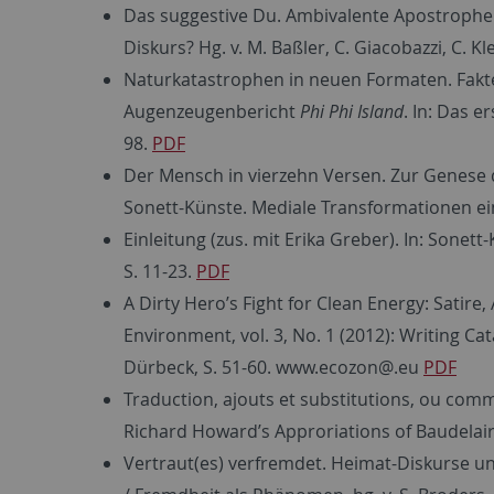
Das suggestive Du. Ambivalente Apostrophen 
Diskurs? Hg. v. M. Baßler, C. Giacobazzi, C. 
Naturkatastrophen in neuen Formaten. Fakte
Augenzeugenbericht
Phi Phi Island
. In: Das e
98.
PDF
Der Mensch in vierzehn Versen. Zur Genese d
Sonett-Künste. Mediale Transformationen ein
Einleitung (zus. mit Erika Greber). In: Sone
S. 11-23.
PDF
A Dirty Hero’s Fight for Clean Energy: Satire
Environment, vol. 3, No. 1 (2012): Writing C
Dürbeck, S. 51-60. www.ecozon@.eu
PDF
Traduction, ajouts et substitutions, ou comm
Richard Howard’s Approriations of Baudelaire’
Vertraut(es) verfremdet. Heimat-Diskurse u