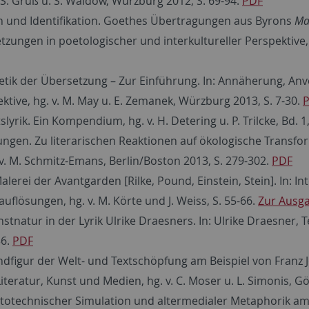
 S. Gruß u. S. Waldow, Würzburg 2012, S. 69-94.
PDF
on und Identifikation. Goethes Übertragungen aus Byrons
Ma
ngen in poetologischer und interkultureller Perspektive, 
oetik der Übersetzung – Zur Einführung. In: Annäherung, 
ktive, hg. v. M. May u. E. Zemanek, Würzburg 2013, S. 7-30.
lyrik. Ein Kompendium, hg. v. H. Detering u. P. Trilcke, Bd. 
ngen. Zu literarischen Reaktionen auf ökologische Transfo
. v. M. Schmitz-Emans, Berlin/Boston 2013, S. 279-302.
PDF
rei der Avantgarden [Rilke, Pound, Einstein, Stein]. In: Inte
uflösungen, hg. v. M. Körte und J. Weiss, S. 55-66.
Zur Ausg
tnatur in der Lyrik Ulrike Draesners. In: Ulrike Draesner, Text
36.
PDF
ndfigur der Welt- und Textschöpfung am Beispiel von Franz 
eratur, Kunst und Medien, hg. v. C. Moser u. L. Simonis, Gö
fototechnischer Simulation und altermedialer Metaphorik am 