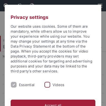
Skip
Skip
to
to
content
footer
Privacy settings
Our website uses cookies. Some of them are
mandatory, while others allow us to improve
your experience while using our website. You
Faculty of Economics and Social Sciences
may change your settings at any time via the
Econometrics, Statistics and Empirical Economics
Data Privacy Statement at the bottom of the
page. When you accept the cookies for video
playback, third-party providers may set
You are here:
Home
...
GR2288/4-1
additional cookies for targeting and advertising
purposes and your data may be linked to the
GR2288/7-1
third party’s other services.
GR2288/6-1
Essential
Videos
GR2288/3-2
GR2288/4-1
Accept all