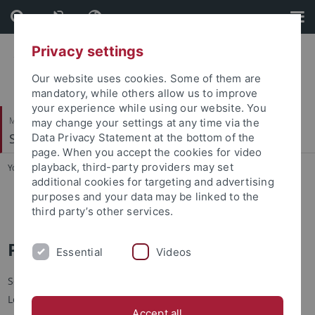
Skip
Skip
to
to
content
footer
Privacy settings
Our website uses cookies. Some of them are
mandatory, while others allow us to improve
your experience while using our website. You
Mathematisch-Naturwissenschaftliche Fakultät
may change your settings at any time via the
Symbolisches Rechnen
Data Privacy Statement at the bottom of the
page. When you accept the cookies for video
playback, third-party providers may set
You are here:
Startseite
...
Praktikum Betriebssysteme
additional cookies for targeting and advertising
purposes and your data may be linked to the
Praktikum Betriebssysteme
third party’s other services.
Praktikum Betriebssysteme
Essential
Videos
Softwaretechnische Umsetzung und Anwendung der
Lerninhalte des Moduls Betriebssysteme.
Accept all