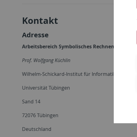
Kontakt
Adresse
Arbeitsbereich Symbolisches Rechnen
Prof. Wolfgang Küchlin
Wilhelm-Schickard-Institut für Informatik
Universität Tübingen
Sand 14
72076 Tübingen
Deutschland