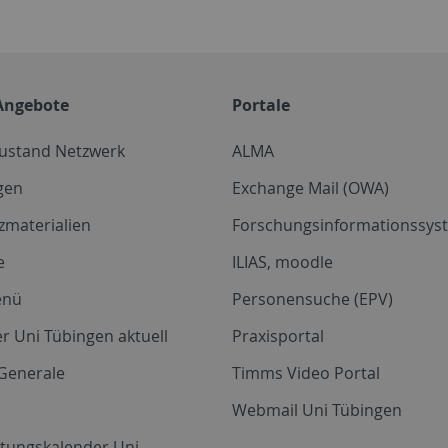
Angebote
Portale
zustand Netzwerk
ALMA
gen
Exchange Mail (OWA)
zmaterialien
Forschungsinformationssyst
e
ILIAS, moodle
enü
Personensuche (EPV)
r Uni Tübingen aktuell
Praxisportal
Generale
Timms Video Portal
Webmail Uni Tübingen
ltungskalender Uni