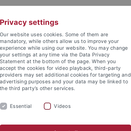
UNI A-Z
KONTAKT
Privacy settings
Our website uses cookies. Some of them are
mandatory, while others allow us to improve your
experience while using our website. You may change
your settings at any time via the Data Privacy
Statement at the bottom of the page. When you
akultät
accept the cookies for video playback, third-party
providers may set additional cookies for targeting and
advertising purposes and your data may be linked to
the third party’s other services.
Essential
Videos
LEHRE
FORSCHUNG
ABSCHLUSSARBEI
sch-Naturwissenschaftliche Fakultät
Fachbereiche
Informat