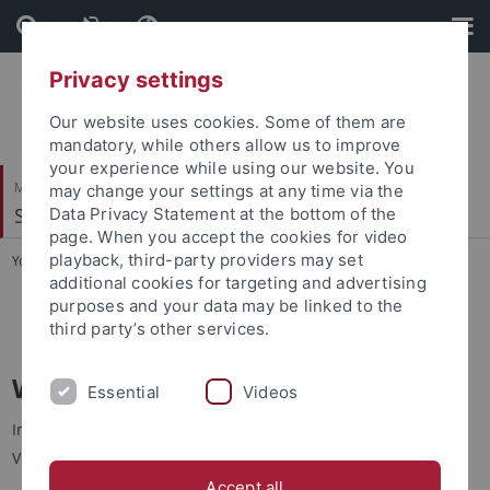
Skip
Skip
to
to
content
footer
Privacy settings
Our website uses cookies. Some of them are
mandatory, while others allow us to improve
your experience while using our website. You
Mathematisch-Naturwissenschaftliche Fakultät
may change your settings at any time via the
Symbolisches Rechnen
Data Privacy Statement at the bottom of the
page. When you accept the cookies for video
playback, third-party providers may set
You are here:
Startseite
...
Wintersemester 2017/2018
additional cookies for targeting and advertising
purposes and your data may be linked to the
Ausgewählte Themen zur Computersicherheit
third party’s other services.
Wintersemester 2017/2018
Essential
Videos
Im Wintersemester 2017/2018 werden folgende
Veranstaltungen angeboten:
Accept all