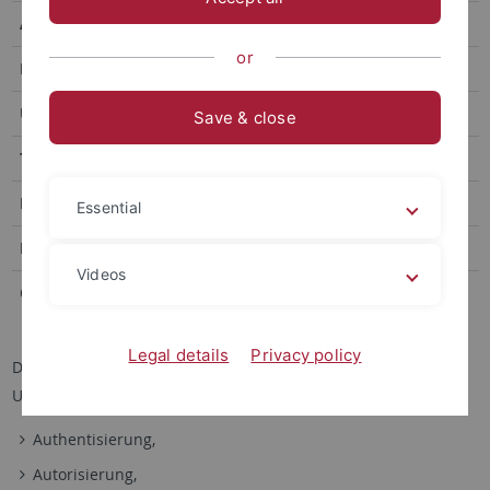
Art
Vorlesung
or
Betreuer
PD Dr. Reinhard Bündgen
Umfang
2 SWS / 3 LP
Save & close
Termin
Fr, 8 c.t. - 10
Raum
A 301
Essential
Beginn
Fr, 20.10.2017
Videos
Campus
Link
Legal details
Privacy policy
Die Vorlesung befasst sich mit verschieden Themen aus dem
Umfeld der Computersicherheit, und behandelt Aspekte wie
Authentisierung,
Autorisierung,