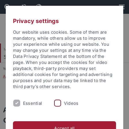
Skip
Skip
to
to
content
footer
Privacy settings
Our website uses cookies. Some of them are
mandatory, while others allow us to improve
your experience while using our website. You
Mathematisch-Naturwissenschaftliche Fakultät
may change your settings at any time via the
Symbolisches Rechnen
Data Privacy Statement at the bottom of the
page. When you accept the cookies for video
playback, third-party providers may set
You are here:
Startseite
...
additional cookies for targeting and advertising
Ausgewählte Themen zur Computersicherheit
purposes and your data may be linked to the
third party’s other services.
Ausgewählte Themen zur Computersicherheit
Essential
Videos
Ausgewählte Themen zur
Computersicherheit
Accept all