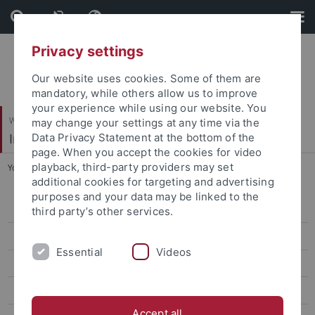
Skip
Skip
to
to
content
footer
Privacy settings
Our website uses cookies. Some of them are
mandatory, while others allow us to improve
your experience while using our website. You
Wirtschafts- und Sozialwissenschaftliche Fakultät
may change your settings at any time via the
Institut für Sportwissenschaft
Data Privacy Statement at the bottom of the
page. When you accept the cookies for video
playback, third-party providers may set
You are here:
Startseite
...
Leon Reich
additional cookies for targeting and advertising
purposes and your data may be linked to the
Kooperations-/Ansprechpartner
third party’s other services.
Spitzensportler/innen
Essential
Videos
Aron Beck
David Beckmann
Accept all