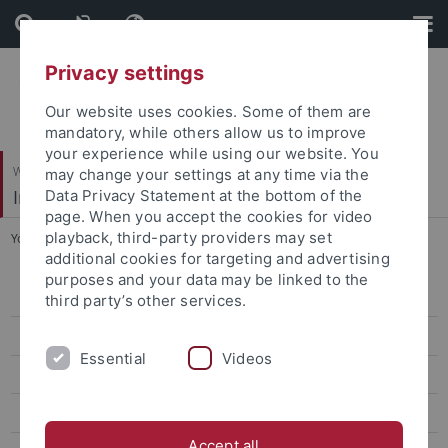
Skip
Skip
to
to
content
footer
Privacy settings
Our website uses cookies. Some of them are
mandatory, while others allow us to improve
your experience while using our website. You
Wirtschafts- und Sozialwissenschaftliche Fakultät
may change your settings at any time via the
Institut für Sportwissenschaft
Data Privacy Statement at the bottom of the
page. When you accept the cookies for video
playback, third-party providers may set
You are here:
Startseite
...
1845-1924
additional cookies for targeting and advertising
purposes and your data may be linked to the
1819-1844
third party’s other services.
1845-1924
Essential
Videos
1925-1959
1960-1968
Accept all