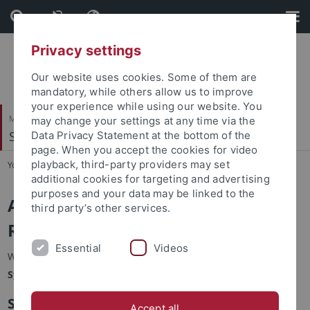
Skip
Skip
to
to
content
footer
Privacy settings
Our website uses cookies. Some of them are
mandatory, while others allow us to improve
your experience while using our website. You
Mathematisch-Naturwissenschaftliche Fakultät
may change your settings at any time via the
Symbolisches Rechnen
Data Privacy Statement at the bottom of the
page. When you accept the cookies for video
playback, third-party providers may set
You are here:
Startseite
...
Homepage
additional cookies for targeting and advertising
purposes and your data may be linked to the
Arbeitsbereich Symbolisches
third party’s other services.
Rechnen
Essential
Videos
Willkommen auf der Homepage des Arbeitsbereichs
Symbolisches Rechnen
von Prof. Wolfgang Küchlin.
Sprechstunde Prof. Küchlin
Accept all