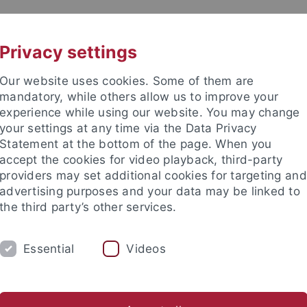
UNI A-Z
KONTAKT
Privacy settings
Our website uses cookies. Some of them are
mandatory, while others allow us to improve your
experience while using our website. You may change
your settings at any time via the Data Privacy
Statement at the bottom of the page. When you
accept the cookies for video playback, third-party
providers may set additional cookies for targeting and
advertising purposes and your data may be linked to
the third party’s other services.
Essential
Videos
M
STUDIUM
CKS
TUCKU
Choi, Wonjun
Duprée, Lara
Ehlers, Mirja
Eichert, Thom