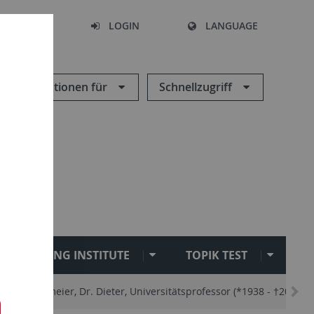
SEARCH
LOGIN
LANGUAGE
Informationen für
Schnellzugriff
SEJONG INSTITUTE
TOPIK TEST
as
Eikemeier, Dr. Dieter, Universitätsprofessor (*1938 - †2022)