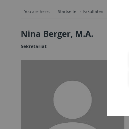
You are here:
Startseite
Fakultäten
Philosoph
Nina Berger, M.A.
Sekretariat