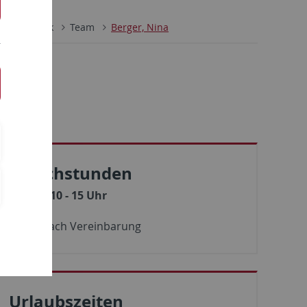
Koreanistik
Team
Berger, Nina
Sprechstunden
Mo - Fr:
10 - 15 Uhr
Sowie nach Vereinbarung
Urlaubszeiten