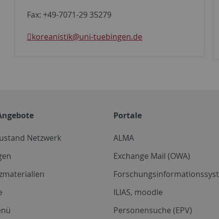
Fax: +49-7071-29 35279
koreanistik
@uni-tuebingen.de
Angebote
Portale
zustand Netzwerk
ALMA
gen
Exchange Mail (OWA)
zmaterialien
Forschungsinformationssyst
e
ILIAS, moodle
enü
Personensuche (EPV)