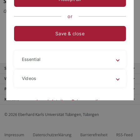
Stellvertreter
Olaf A. Cirpka & Hans-Joachim Rosner
or
inhaltliche Koordination des Web-Auftrittes des
Fachbereichs
Save & close
Vertretung des Fachbereiches in Web-Angelegenheiten
gegenüber Fakultät und Universität
Essential
Service
Videos
Weitere Angebote
Portale
Kontakt
Legal details
Privacy policy
© 2026 Eberhard Karls Universität Tübingen, Tübingen
Impressum
Datenschutzerklärung
Barrierefreiheit
RSS-Feed