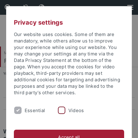
Skip
Skip
to
to
content
footer
Privacy settings
Our website uses cookies. Some of them are
mandatory, while others allow us to improve
your experience while using our website. You
Mathematisch-Naturwissenschaftliche Fakultät
may change your settings at any time via the
Fachbereich Geowissenschaften
Data Privacy Statement at the bottom of the
page. When you accept the cookies for video
playback, third-party providers may set
You are here:
Startseite
...
Webmaster
additional cookies for targeting and advertising
purposes and your data may be linked to the
Computerräume und -betreuung
third party’s other services.
IT-Service Geowissenschaften
Essential
Videos
Webmaster
Web-Beauftragter des Fachbereichs und
Accept all