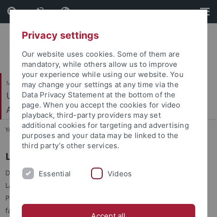
Skip
Skip
to
to
content
footer
Privacy settings
Our website uses cookies. Some of them are
mandatory, while others allow us to improve
your experience while using our website. You
Mathematisch-Naturwissenschaftliche Fakultät
may change your settings at any time via the
Urgeschichte und Naturwissenschaftliche
Data Privacy Statement at the bottom of the
page. When you accept the cookies for video
Archäologie
playback, third-party providers may set
additional cookies for targeting and advertising
You are here:
Startseite
...
Laboratorien
purposes and your data may be linked to the
third party’s other services.
Laboratorien
Das INA verfügt über ein breites Spektrum an hochmodernen
Essential
Videos
Laboreinrichtungen für die archäologische Wissenschaft und
Paläoanthropologie. Diese Einrichtungen sind nicht nur eine
fantastische Ressource für unsere Forscher, sondern auch ein
Accept all