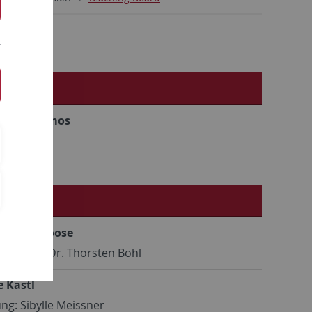
er*innen
r. Karin Amos
er*innen
r. Frank Loose
ng: Prof. Dr. Thorsten Bohl
e Kastl
ng: Sibylle Meissner