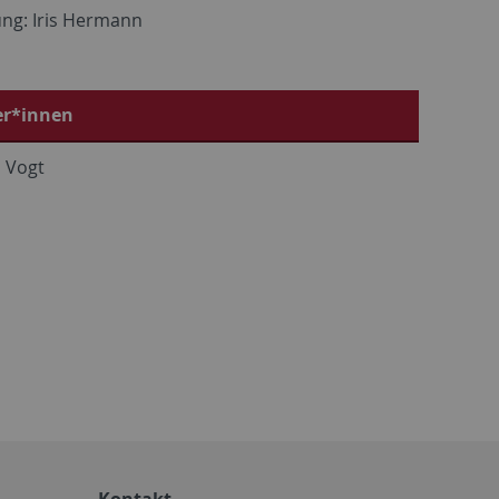
ung: Iris Hermann
er*innen
 Vogt
Kontakt