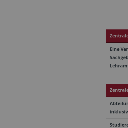
Zentral
Eine Ver
Sachgeb
Lehramt
Zentral
Abteilu
inklusi
Studier