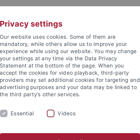
UNI A-Z
KONTAKT
Privacy settings
Our website uses cookies. Some of them are
mandatory, while others allow us to improve your
experience while using our website. You may change
your settings at any time via the Data Privacy
ation (TüSE)
Statement at the bottom of the page. When you
accept the cookies for video playback, third-party
providers may set additional cookies for targeting and
advertising purposes and your data may be linked to
the third party’s other services.
FORSCHUNG
INTERNATIONALISIERUNG
Essential
Videos
Bildungswissenschaften
Mitglied werden
Videos Lehramt
ale Einrichtungen
Tübingen School of Education (TüSE)
Über 