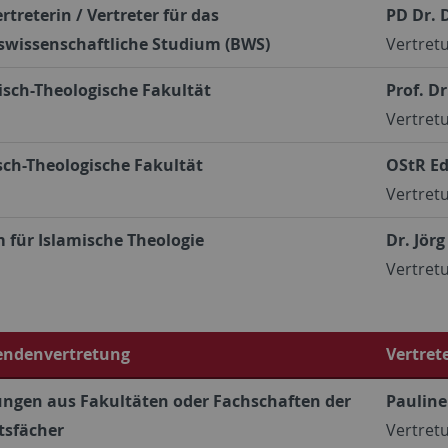
rtreterin / Vertreter für das
PD Dr. 
swissenschaftliche Studium (BWS)
Vertretu
isch-Theologische Fakultät
Prof. D
Vertretu
sch-Theologische Fakultät
OStR Ed
Vertretu
 für Islamische Theologie
Dr. Jör
Vertretu
endenvertretung
Vertret
ungen aus Fakultäten oder Fachschaften der
Paulin
sfächer
Vertretu