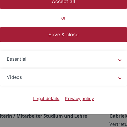
Accept all
or
hing Board
Save & close
t
Vertret
 / ProR Studierende, Studium und Lehre qua
Prof. D
Essential
Videos
n School of Education
Vertret
rtetender Vorstand der TüSE, Studium und
Prof. D
Legal details
Privacy policy
ua Amt
Vertretu
iterin / Mitarbeiter Studium und Lehre
Gabriel
Vertretu