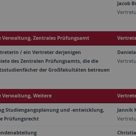
Jacob B
Vertret
e Verwaltung, Zentrales Prüfungsamt
Vertret
treterin / ein Vertreter derjenigen
Daniela
iete des Zentralen Prüfungsamts, die die
Vertret
sstudienfächer der Großfakultäten betreuen
e Verwaltung, Weitere
Vertret
ng Studiengangsplanung und -entwicklung,
Jannik
ve Prüfungsrecht
Vertretu
endenabteilung
Christi