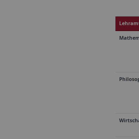
Lehramt
Mathema
Philoso
Wirtsch