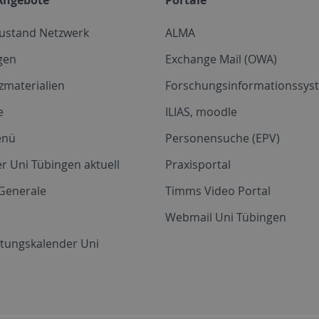
zustand Netzwerk
ALMA
gen
Exchange Mail (OWA)
zmaterialien
Forschungsinformationssyst
e
ILIAS, moodle
enü
Personensuche (EPV)
r Uni Tübingen aktuell
Praxisportal
Generale
Timms Video Portal
Webmail Uni Tübingen
ltungskalender Uni