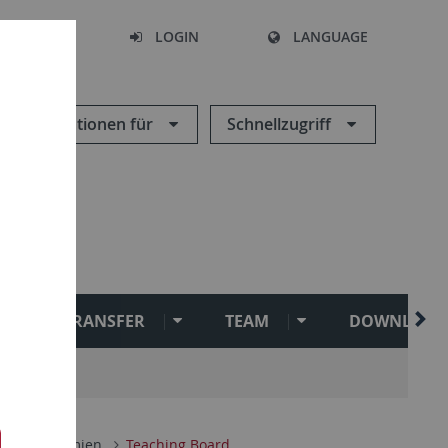
SEARCH
LOGIN
LANGUAGE
Informationen für
Schnellzugriff
TRANSFER
TEAM
DOWNLOAD
uns
Gremien
Teaching Board