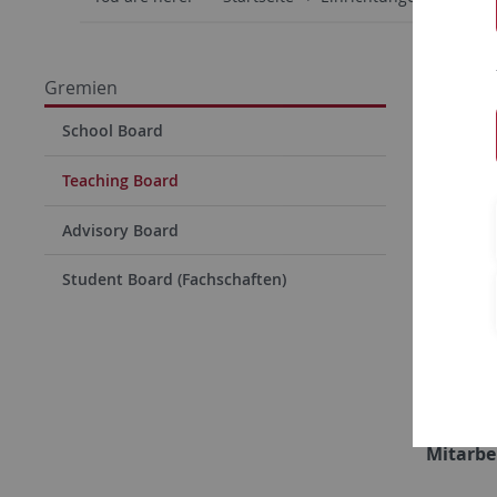
Teac
Gremien
School Board
Rektora
Teaching Board
ProR'in
Amt
Advisory Board
Student Board (Fachschaften)
Tübinge
Stellve
Lehre q
Mitarbe