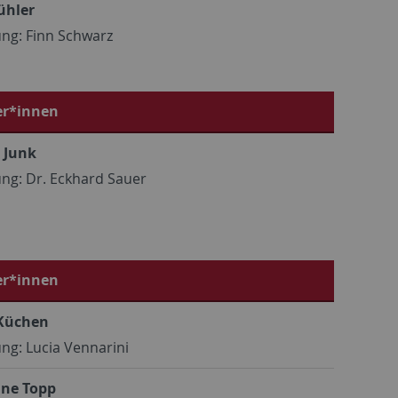
ühler
ung: Finn Schwarz
er*innen
 Junk
ung: Dr. Eckhard Sauer
er*innen
 Küchen
ng: Lucia Vennarini
ane Topp