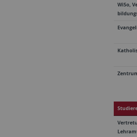
WiSo, Ve
bildung
Evangel
Katholi
Zentrum
Studier
Vertret
Lehramt