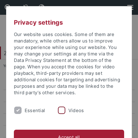
Skip
Skip
to
to
content
footer
Privacy settings
Our website uses cookies. Some of them are
mandatory, while others allow us to improve
your experience while using our website. You
Zentrum für Datenverarbeitung (ZDV)
may change your settings at any time via the
Data Privacy Statement at the bottom of the
You are here:
Startseite
...
19.05.2017
page. When you accept the cookies for video
playback, third-party providers may set
additional cookies for targeting and advertising
2019
purposes and your data may be linked to the
third party’s other services.
2018
2017
Essential
Videos
06.02.2017 (B)
06.02.2017 (S)
Accept all