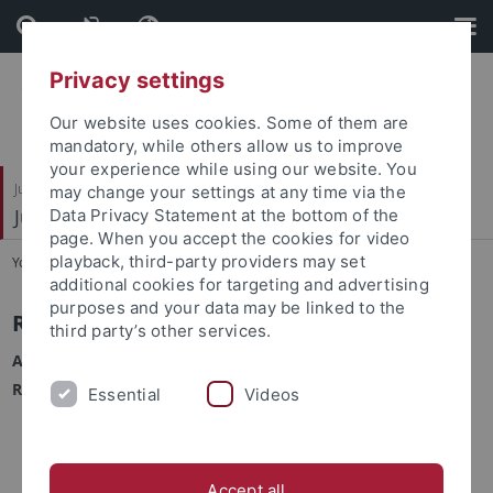
Skip
Skip
to
to
content
footer
Privacy settings
Our website uses cookies. Some of them are
mandatory, while others allow us to improve
your experience while using our website. You
Juristische Fakultät
may change your settings at any time via the
Juristisches Seminar
Data Privacy Statement at the bottom of the
page. When you accept the cookies for video
playback, third-party providers may set
You are here:
Startseite
...
Renovierung Alte Physik
additional cookies for targeting and advertising
purposes and your data may be linked to the
Renovierung Alte Physik
third party’s other services.
Ab Montag, 22.4. beginnt in der Alten Physik eine größere
Renovierungsmaßnahme.
Essential
Videos
Die Literatur im großen F-Raum und im Flur 1. OG wird
teilweise verlagert
ein Teil der Bücher bleibt frei zugänglich
Accept all