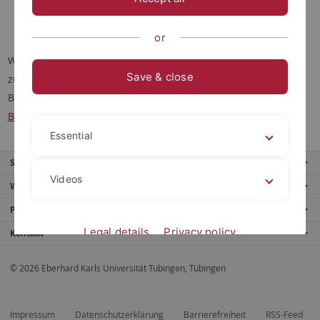
einem Tübinger Professor und
Sie sind zur Zeit nicht an einem Lehrstuhl angestellt
or
Wir prüfen gerne, ob wir Ihnen aktuell einen geeigneten Platz
Save & close
zur Verfügung stellen können.
Bei Interesse wenden Sie sich bitte an die
Bibliotheksverwaltung, Frau Ebinger
.
Essential
Service
Videos
Weitere Angebote
Portale
Legal details
Privacy policy
Kontakt
© 2026 Eberhard Karls Universität Tübingen, Tübingen
Impressum
Datenschutzerklärung
Barrierefreiheit
RSS-Feed