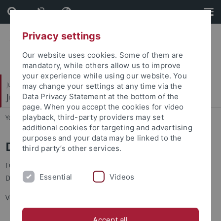
Skip
Skip
to
to
content
footer
Privacy settings
Our website uses cookies. Some of them are
mandatory, while others allow us to improve
your experience while using our website. You
Juristische Fakultät
may change your settings at any time via the
Juristisches Seminar
Data Privacy Statement at the bottom of the
page. When you accept the cookies for video
playback, third-party providers may set
You are here:
Startseite
...
Doktorandenplätze
additional cookies for targeting and advertising
purposes and your data may be linked to the
Doktorandenarbeitsplätze
third party’s other services.
Für Doktoranden stellen wir eine begrenzte Zahl von
Essential
Videos
Dauerarbeitsplätzen zur Verfügung.
Voraussetzungen dafür sind:
Sie promovieren bei einer Tübinger Professorin oder
Accept all