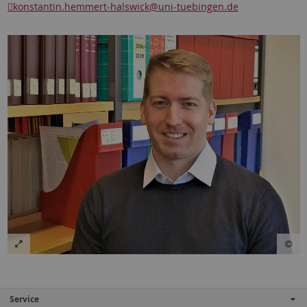
konstantin.hemmert-halswick
@uni-tuebingen.de
Service