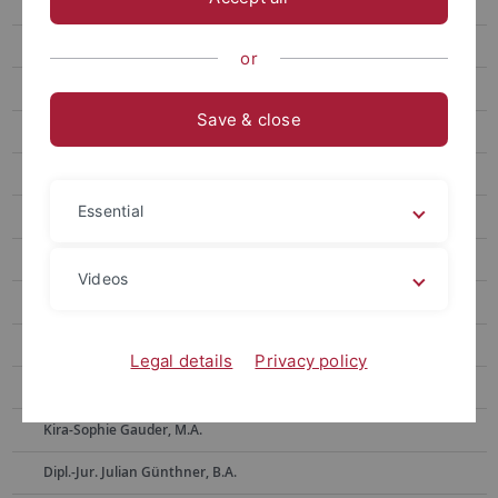
Ehemalige Mitarbeitende
Dr. Alla Belakouzova
or
Dr. Barbara Bergmann
Save & close
Dr. Toni Böhme
Ass. iur. Sven Bornefeld
Essential
Dr. Klaus Bott
Dr. Annemarie Dax, geb. Dlugosch
Videos
Dr. Beate Ehret
Anke Eikens
Legal details
Privacy policy
Dr. Sybille Fritz-Janssen
Kira-Sophie Gauder, M.A.
Dipl.-Jur. Julian Günthner, B.A.