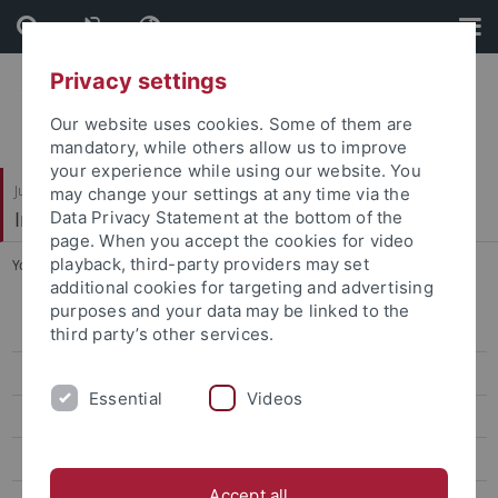
Skip
Skip
to
to
content
footer
Privacy settings
Our website uses cookies. Some of them are
mandatory, while others allow us to improve
your experience while using our website. You
Juristische Fakultät
may change your settings at any time via the
Institut für Kriminologie
Data Privacy Statement at the bottom of the
page. When you accept the cookies for video
playback, third-party providers may set
You are here:
Startseite
...
Konstantin Hemmert-Halswick
additional cookies for targeting and advertising
purposes and your data may be linked to the
Wissenschaft
third party’s other services.
Verwaltung
Essential
Videos
Gäste
Studentische Hilfskräfte
Accept all