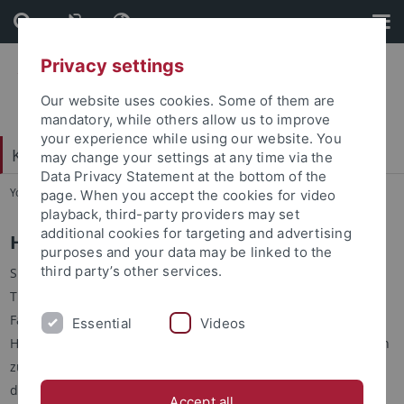
Skip
Skip
to
to
content
footer
Privacy settings
Our website uses cookies. Some of them are
mandatory, while others allow us to improve
your experience while using our website. You
Katholisch-Theologische Fakultät
may change your settings at any time via the
Data Privacy Statement at the bottom of the
You are here:
Startseite
...
Habilitation
page. When you accept the cookies for video
playback, third-party providers may set
additional cookies for targeting and advertising
Habilitation
purposes and your data may be linked to the
third party’s other services.
Sie sind promovierte katholische Theologin oder promovierter
Theologe? Sie möchten sich für eine der theologische
Fachdisziplinen habilitieren? Wir würden uns freuen, Sie als
Essential
Videos
Habilitandin oder Habilitanden an unserer Fakuzltät begrüßen
zu dürfen. Nehmen Sie für Informationen bitte Kontakt mit
dem
Dekanat
oder einem Mitglied des Lehrkörpers auf.
Accept all