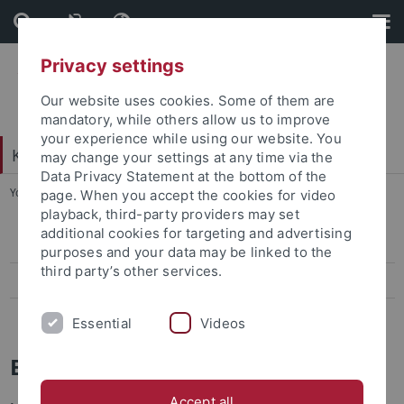
Skip
Skip
to
to
content
footer
Privacy settings
Our website uses cookies. Some of them are
mandatory, while others allow us to improve
your experience while using our website. You
Katholisch-Theologische Fakultät
may change your settings at any time via the
Data Privacy Statement at the bottom of the
You are here:
Startseite
...
Berufschancen
page. When you accept the cookies for video
playback, third-party providers may set
additional cookies for targeting and advertising
Studiengänge
purposes and your data may be linked to the
third party’s other services.
Finanzen und Förderung
Berufschancen
Essential
Videos
Berufschancen
Accept all