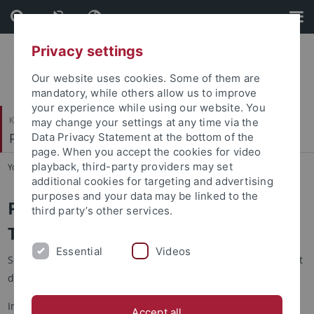
Skip
Skip
to
to
content
footer
Privacy settings
Our website uses cookies. Some of them are
mandatory, while others allow us to improve
your experience while using our website. You
Katholisch-Theologische Fakultät
may change your settings at any time via the
Philosophische Grundfragen der Theologie
Data Privacy Statement at the bottom of the
page. When you accept the cookies for video
playback, third-party providers may set
You are here:
Startseite
...
Lehrstuhl
additional cookies for targeting and advertising
purposes and your data may be linked to the
Philosophische Grundfragen der
third party’s other services.
Theologie
Essential
Videos
Seit der Emeritierung von Prof. Brachtendorf am 30.09.2025 ist
der Lehrstuhl vakant.
Im WS 2025/26 besteht das Lehrangebot aus den Online-
Accept all