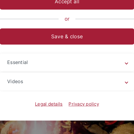
Accept all
sch-Naturwissenschaftliche Fakultät
Fachbereiche
Informat
or
 Intelligenz kreativ sein?
Save & close
Essential
Videos
Legal details
Privacy policy