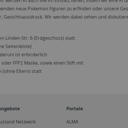
r werden KI auch live im Einsatz sehen, indem wir eine KI di
wenden neue Pokemon Figuren zu erfinden oder unsere Ges
er, Gesichtsausdruck. Wir werden dabei sehen und diskutier
n-Linden-Str. 6 (Erdgeschoss) statt
e Seitenleiste)
runi ist erforderlich
 oder FFP2 Maske, sowie einen Stift mit
 (ohne Eltern) statt
Angebote
Portale
zustand Netzwerk
ALMA