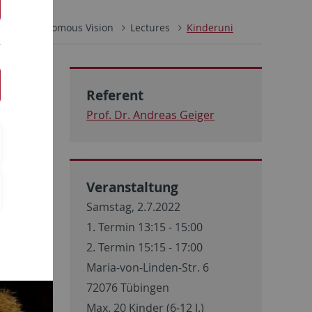
ik
Autonomous Vision
Lectures
Kinderuni
Referent
Prof. Dr. Andreas Geiger
Veranstaltung
Samstag, 2.7.2022
1. Termin 13:15 - 15:00
2. Termin 15:15 - 17:00
Maria-von-Linden-Str. 6
72076 Tübingen
Max. 20 Kinder (6-12 J.)