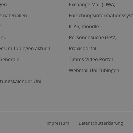
gen
Exchange Mail (OWA)
zmaterialien
Forschungsinformationssyst
e
ILIAS, moodle
enü
Personensuche (EPV)
r Uni Tübingen aktuell
Praxisportal
Generale
Timms Video Portal
Webmail Uni Tübingen
ltungskalender Uni
Impressum
Datenschutzerklärung