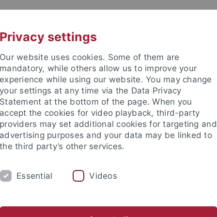
UNI A-Z
KONTAKT
Privacy settings
Our website uses cookies. Some of them are
mandatory, while others allow us to improve your
experience while using our website. You may change
your settings at any time via the Data Privacy
Statement at the bottom of the page. When you
akultät
accept the cookies for video playback, third-party
s Sehen
providers may set additional cookies for targeting and
advertising purposes and your data may be linked to
the third party’s other services.
Essential
Videos
ARCH
PUBLICATIONS
LECTURES
Math for Deep Learning
Kinderuni
Exam Information