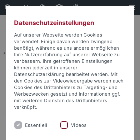
Direkt
Direkt
zum
zur
Inhalt
Fußleiste
Datenschutzeinstellungen
Auf unserer Webseite werden Cookies
verwendet. Einige davon werden zwingend
benötigt, während es uns andere ermöglichen,
Sie sind hier:
Startseite
...
Forschungstag
Ihre Nutzererfahrung auf unserer Webseite zu
verbessern. Ihre getroffenen Einstellungen
können jederzeit in unserer
Angebote für Lehrkräfte und Schulen
Datenschutzerklärung bearbeitet werden. Mit
den Cookies zur Videowiedergabe werden auch
Angebote für Kinder und Jugendliche
Cookies des Drittanbieters zu Targeting- und
Werbezwecken gesetzt und Informationen ggf.
Angebote für Bürgerinnen und Bürger
mit weiteren Diensten des Drittanbieters
verknüpft.
Angebote für Vereine, Zivilgesellschaft, Politik
Angebote für Forschende und Studierende
Essentiell
Videos
Studium Generale