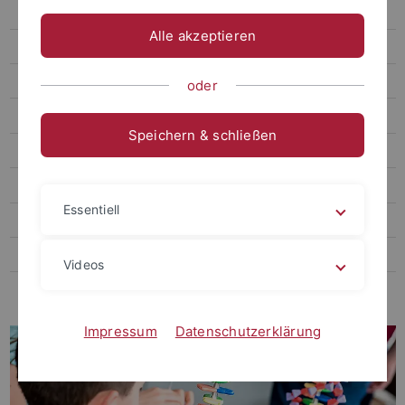
Kinder-Uni
Alle akzeptieren
Termine
Forschungstag
oder
Videos Hector Kinderakademien
Speichern & schließen
Kinder-Uni „auf dem Lande“
Links
Essentiell
Schülerlabor Neurowissenschaften
Reallabor Kastanienhof
Videos
Demokratie Zukunftsfest
Impressum
Datenschutzerklärung