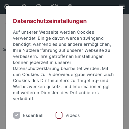
Direkt
Direkt
zum
zur
Inhalt
Fußleiste
Datenschutzeinstellungen
Auf unserer Webseite werden Cookies
verwendet. Einige davon werden zwingend
benötigt, während es uns andere ermöglichen,
Sie sind hier:
Startseite
...
Termine
Ihre Nutzererfahrung auf unserer Webseite zu
verbessern. Ihre getroffenen Einstellungen
können jederzeit in unserer
Angebote für Lehrkräfte und Schulen
Datenschutzerklärung bearbeitet werden. Mit
den Cookies zur Videowiedergabe werden auch
Angebote für Kinder und Jugendliche
Cookies des Drittanbieters zu Targeting- und
Werbezwecken gesetzt und Informationen ggf.
Angebote für Bürgerinnen und Bürger
mit weiteren Diensten des Drittanbieters
verknüpft.
Angebote für Vereine, Zivilgesellschaft, Politik
Angebote für Forschende und Studierende
Essentiell
Videos
Studium Generale